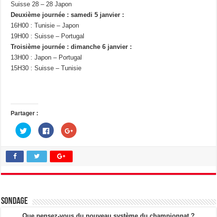
Suisse 28 – 28 Japon
Deuxième journée : samedi 5 janvier :
16H00 : Tunisie – Japon
19H00 : Suisse – Portugal
Troisième journée : dimanche 6 janvier :
13H00 : Japon – Portugal
15H30 : Suisse – Tunisie
Partager :
C
C
C
l
l
l
i
i
i
q
q
q
u
u
u
e
e
e
z
z
z
p
p
p
o
o
o
u
u
u
r
r
r
p
p
p
a
a
a
Sondage
r
r
r
t
t
t
a
a
a
Que pensez-vous du nouveau système du championnat ?