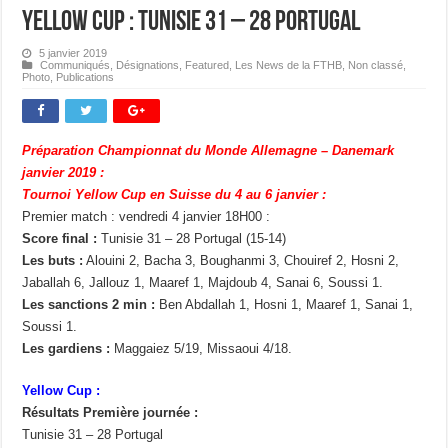
Yellow Cup : Tunisie 31 – 28 Portugal
5 janvier 2019
Communiqués
,
Désignations
,
Featured
,
Les News de la FTHB
,
Non classé
,
Photo
,
Publications
Préparation Championnat du Monde Allemagne – Danemark
janvier 2019 :
Tournoi Yellow Cup en Suisse du 4 au 6 janvier :
Premier match : vendredi 4 janvier 18H00 :
Score final :
Tunisie 31 – 28 Portugal (15-14)
Les buts :
Alouini 2, Bacha 3, Boughanmi 3, Chouiref 2, Hosni 2,
Jaballah 6, Jallouz 1, Maaref 1, Majdoub 4, Sanai 6, Soussi 1.
Les sanctions 2 min :
Ben Abdallah 1, Hosni 1, Maaref 1, Sanai 1,
Soussi 1.
Les gardiens :
Maggaiez 5/19, Missaoui 4/18.
Yellow Cup :
Résultats Première journée :
Tunisie 31 – 28 Portugal