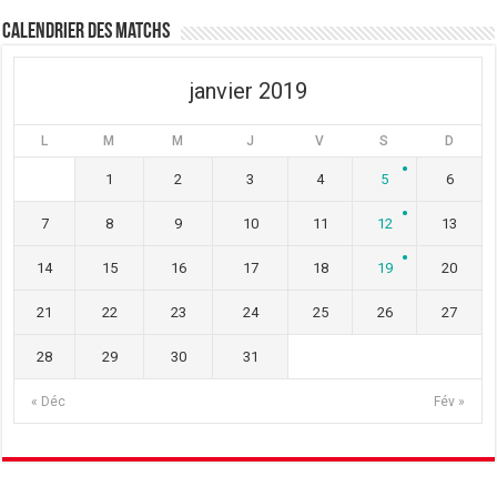
ê
n
ê
t
ê
t
Calendrier des matchs
r
t
r
e
r
e
)
e
)
)
janvier 2019
L
M
M
J
V
S
D
1
2
3
4
5
6
7
8
9
10
11
12
13
14
15
16
17
18
19
20
21
22
23
24
25
26
27
28
29
30
31
« Déc
Fév »