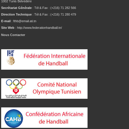
1002 Tunis Belvédère
Secrétariat Générale
: Tél & Fax : (+216) 71 282 566
Direction Technique
: Tél & Fax : (+216) 71 280 479
E-mail
: fthb@email.ati.tn
Site Web
: http://www.federationhandball.tn/
Nous Contacter