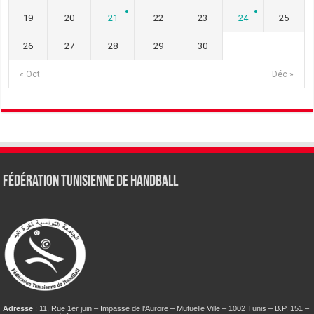
19
20
21
22
23
24
25
26
27
28
29
30
« Oct
Déc »
Fédération tunisienne de Handball
Adresse
: 11, Rue 1er juin – Impasse de l’Aurore – Mutuelle Ville – 1002 Tunis – B.P. 151 –