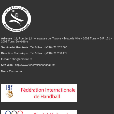
Adresse
: 11, Rue 1er juin – Impasse de l’Aurore – Mutuelle Ville – 1002 Tunis – B.P. 151 –
1002 Tunis Belvédère
Secrétariat Générale
: Tél & Fax : (+216) 71 282 566
Direction Technique
: Tél & Fax : (+216) 71 280 479
E-mail
: fthb@email.ati.tn
Site Web
: http://www.federationhandball.tn/
Nous Contacter