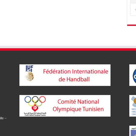
lle –