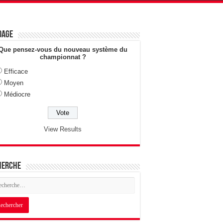
dage
Que pensez-vous du nouveau système du
championnat ?
Efficace
Moyen
Médiocre
View Results
herche