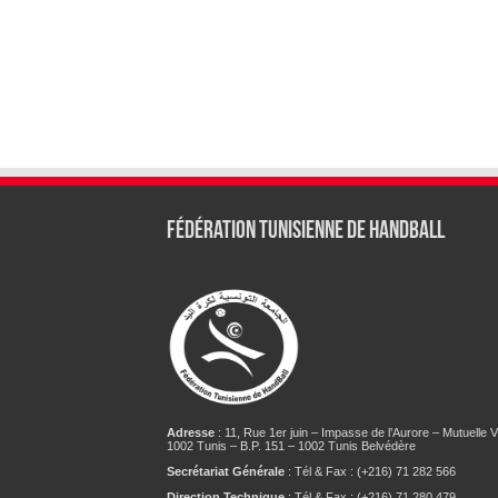
Fédération tunisienne de Handball
Adresse
: 11, Rue 1er juin – Impasse de l’Aurore – Mutuelle Vi
1002 Tunis – B.P. 151 – 1002 Tunis Belvédère
Secrétariat Générale
: Tél & Fax : (+216) 71 282 566
Direction Technique
: Tél & Fax : (+216) 71 280 479