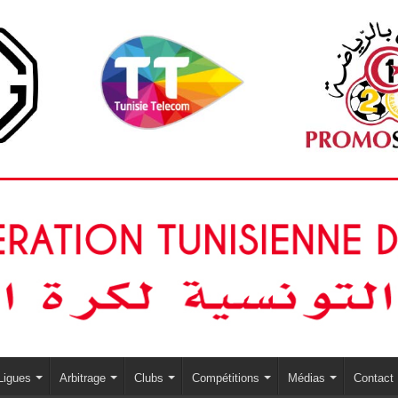
Ligues
Arbitrage
Clubs
Compétitions
Médias
Contact