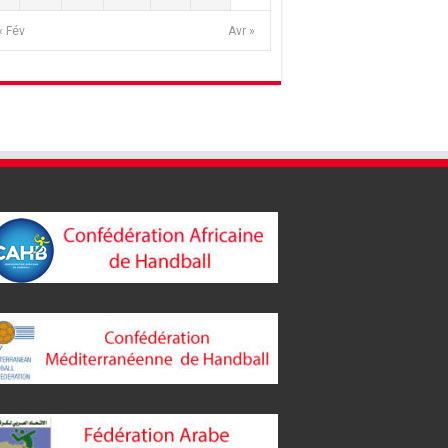
« Fév
Avr »