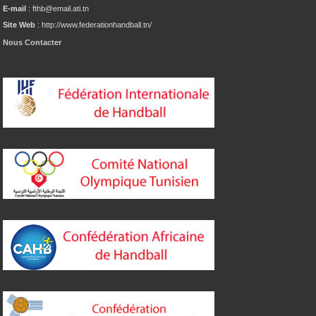
E-mail
: fthb@email.ati.tn
Site Web
: http://www.federationhandball.tn/
Nous Contacter