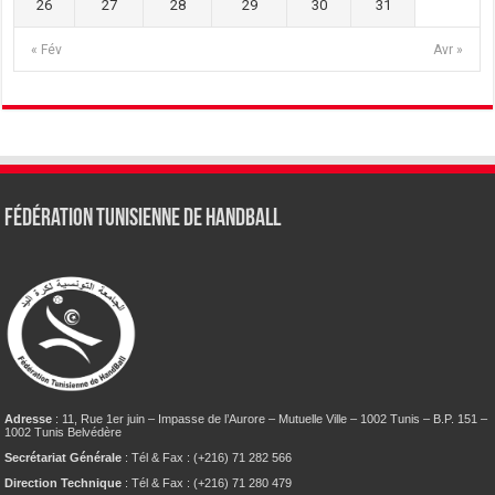
26
27
28
29
30
31
« Fév
Avr »
Fédération tunisienne de Handball
Adresse
: 11, Rue 1er juin – Impasse de l’Aurore – Mutuelle Ville – 1002 Tunis – B.P. 151 –
1002 Tunis Belvédère
Secrétariat Générale
: Tél & Fax : (+216) 71 282 566
Direction Technique
: Tél & Fax : (+216) 71 280 479