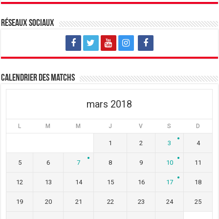
n
e
n
o
n
o
u
o
u
v
u
v
Réseaux sociaux
e
v
e
l
e
l
l
l
l
e
l
e
f
e
f
e
f
e
n
e
n
ê
n
ê
t
ê
t
Calendrier des matchs
r
t
r
e
r
e
)
e
)
)
mars 2018
L
M
M
J
V
S
D
1
2
3
4
5
6
7
8
9
10
11
12
13
14
15
16
17
18
19
20
21
22
23
24
25