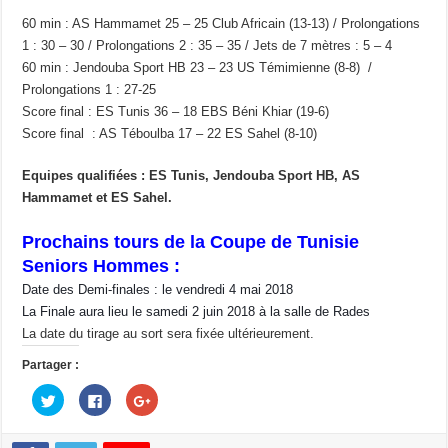
60 min : AS Hammamet 25 – 25 Club Africain (13-13) / Prolongations
1 : 30 – 30 / Prolongations 2 : 35 – 35 / Jets de 7 mètres : 5 – 4
60 min : Jendouba Sport HB 23 – 23 US Témimienne (8-8) /
Prolongations 1 : 27-25
Score final : ES Tunis 36 – 18 EBS Béni Khiar (19-6)
Score final : AS Téboulba 17 – 22 ES Sahel (8-10)
Equipes qualifiées : ES Tunis, Jendouba Sport HB, AS
Hammamet et ES Sahel.
Prochains tours de la Coupe de Tunisie
Seniors Hommes :
Date des Demi-finales : le vendredi 4 mai 2018
La Finale aura lieu le samedi 2 juin 2018 à la salle de Rades
La date du tirage au sort sera fixée ultérieurement.
Partager :
C
C
C
l
l
l
i
i
i
q
q
q
u
u
u