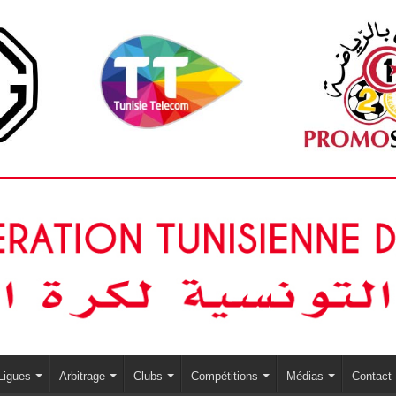
Ligues
Arbitrage
Clubs
Compétitions
Médias
Contact