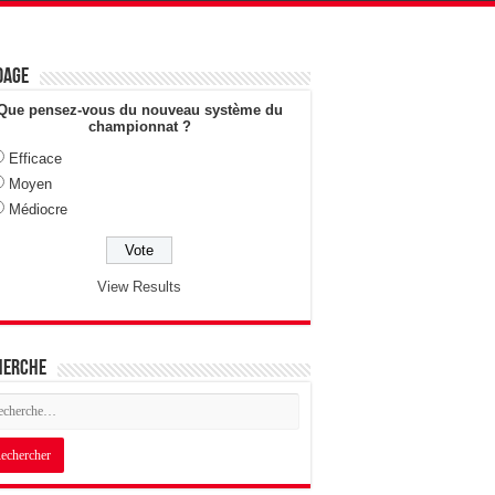
dage
Que pensez-vous du nouveau système du
championnat ?
Efficace
Moyen
Médiocre
View Results
herche