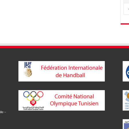
lle –