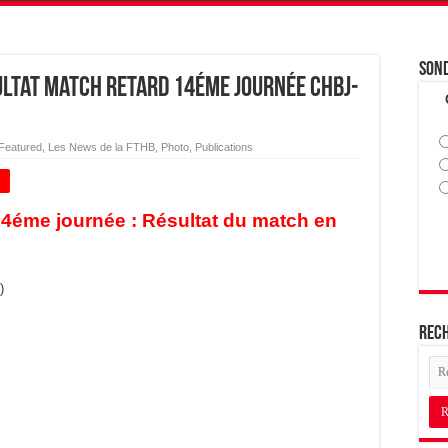
Son
ltat Match Retard 14éme journée CHBJ-
Featured
,
Les News de la FTHB
,
Photo
,
Publications
+
me journée : Résultat du match en
)
Rec