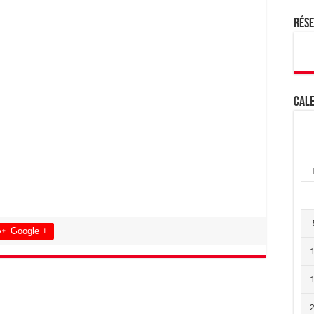
Rés
Cale
Google +