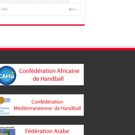
« Fév
Avr »