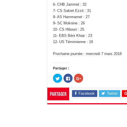
6- CHB Jammel : 32
7- CS Sakiet Ezzit : 31
8- AS Hammamet : 27
9- SC Moknine : 26
10- CS Hiboun : 25
11- EBS Béni Khiar : 23
12- US Témimienne : 18
Prochaine journée : mercredi 7 mars 2018
Partager :
C
C
C
l
l
l
i
i
i
q
q
q
u
u
u
Facebook
Twitter
Partager
e
e
e
z
z
z
p
p
p
o
o
o
u
u
u
r
r
r
p
p
p
a
a
a
r
r
r
t
t
t