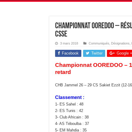
Championnat OOREDOO – Résu
CSSE
3 mars 2018
Communiqués
,
Désignations
,
Facebook
Twitter
Google 
Championnat OOREDOO – 14é
retard
CHB Jammel 26 – 29 CS Sakiet Ezzit (12-16
Classement :
1- ES Sahel : 48
2- ES Tunis : 42
3- Club Africain : 38
4- AS Téboulba : 37
5- EM Mahdia : 35