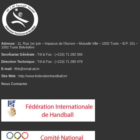
Adresse
: 11, Rue 1er juin – Impasse de l’Aurore – Mutuelle Ville – 1002 Tunis – B.P. 151 –
1002 Tunis Belvédère
Secrétariat Générale
: Tél & Fax : (+216) 71 282 566
Direction Technique
: Tél & Fax : (+216) 71 280 479
E-mail
: fthb@email.ati.tn
Site Web
: http://www.federationhandball.tn/
Nous Contacter