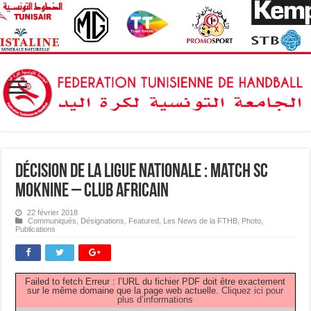
Décision de la Ligue Nationale : match SC
Moknine – Club Africain
22 février 2018
Communiqués
,
Désignations
,
Featured
,
Les News de la FTHB
,
Photo
,
Publications
Failed to fetch Erreur : l’URL du fichier PDF doit être exactement
sur le même domaine que la page web actuelle.
Cliquez ici pour
plus d’informations