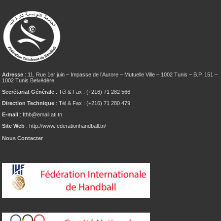
Adresse
: 11, Rue 1er juin – Impasse de l’Aurore – Mutuelle Ville – 1002 Tunis – B.P. 151 –
1002 Tunis Belvédère
Secrétariat Générale
: Tél & Fax : (+216) 71 282 566
Direction Technique
: Tél & Fax : (+216) 71 280 479
E-mail
: fthb@email.ati.tn
Site Web
: http://www.federationhandball.tn/
Nous Contacter