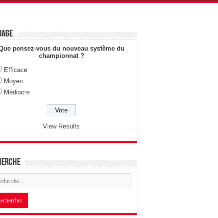
dage
Que pensez-vous du nouveau système du
championnat ?
Efficace
Moyen
Médiocre
View Results
herche