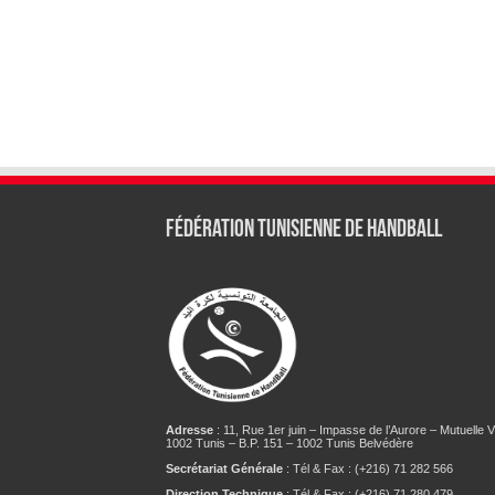
Fédération tunisienne de Handball
Adresse
: 11, Rue 1er juin – Impasse de l’Aurore – Mutuelle Vi
1002 Tunis – B.P. 151 – 1002 Tunis Belvédère
Secrétariat Générale
: Tél & Fax : (+216) 71 282 566
Direction Technique
: Tél & Fax : (+216) 71 280 479