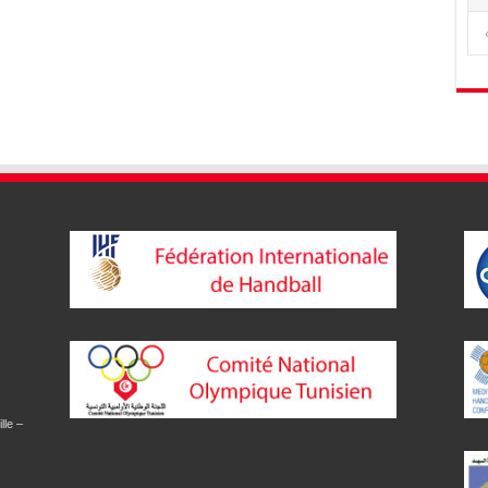
lle –