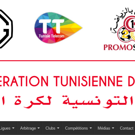
Ligues
Arbitrage
Clubs
Compétitions
Médias
Contact