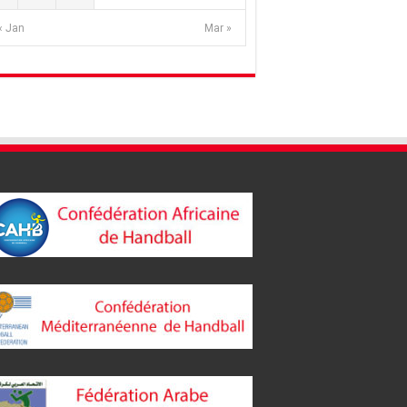
« Jan
Mar »