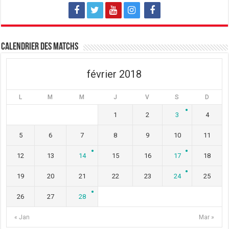
l
l
l
e
l
e
f
e
f
e
f
e
n
e
n
ê
n
ê
t
ê
t
Calendrier des matchs
r
t
r
e
r
e
)
e
)
)
février 2018
L
M
M
J
V
S
D
1
2
3
4
5
6
7
8
9
10
11
12
13
14
15
16
17
18
19
20
21
22
23
24
25
26
27
28
« Jan
Mar »