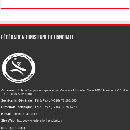
Fédération tunisienne de Handball
Adresse
: 11, Rue 1er juin – Impasse de l’Aurore – Mutuelle Ville – 1002 Tunis – B.P. 151 –
1002 Tunis Belvédère
Secrétariat Générale
: Tél & Fax : (+216) 71 282 566
Direction Technique
: Tél & Fax : (+216) 71 280 479
E-mail
: fthb@email.ati.tn
Site Web
: http://www.federationhandball.tn/
Nous Contacter