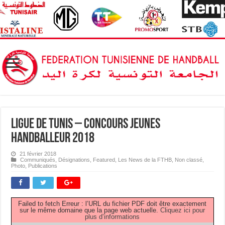
Ligue de Tunis – Concours Jeunes
Handballeur 2018
21 février 2018
Communiqués
,
Désignations
,
Featured
,
Les News de la FTHB
,
Non classé
,
Photo
,
Publications
Failed to fetch Erreur : l’URL du fichier PDF doit être exactement
sur le même domaine que la page web actuelle.
Cliquez ici pour
plus d’informations