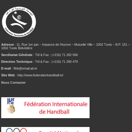
Adresse
: 11, Rue 1er juin – Impasse de l’Aurore – Mutuelle Ville – 1002 Tunis – B.P. 151 –
1002 Tunis Belvédère
Secrétariat Générale
: Tél & Fax : (+216) 71 282 566
Direction Technique
: Tél & Fax : (+216) 71 280 479
E-mail
: fthb@email.ati.tn
Site Web
: http://www.federationhandball.tn/
Nous Contacter