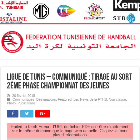
Ligue de Tunis – Communiqué : Tirage au Sort
2éme Phase Championnat des Jeunes
20 février 2018
Communiqués
,
Désignations
,
Featured
,
Les News de la FTHB
,
Non classé
,
Photo
,
Publications
Failed to fetch Erreur : l’URL du fichier PDF doit être exactement
sur le même domaine que la page web actuelle.
Cliquez ici pour
plus d’informations