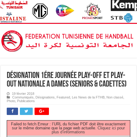
Désignation 1ére journée Play-Off et Play-
Out Nationale A Dames (Seniors & Cadettes)
19 février 2018
Communiqués
,
Désignations
,
Featured
,
Les News de la FTHB
,
Non classé
,
Photo
,
Publications
Failed to fetch Erreur : l’URL du fichier PDF doit être exactement
sur le même domaine que la page web actuelle.
Cliquez ici pour
plus d’informations