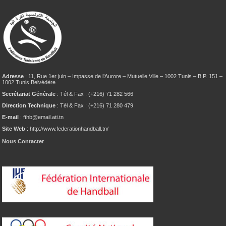
Adresse
: 11, Rue 1er juin – Impasse de l’Aurore – Mutuelle Ville – 1002 Tunis – B.P. 151 –
1002 Tunis Belvédère
Secrétariat Générale
: Tél & Fax : (+216) 71 282 566
Direction Technique
: Tél & Fax : (+216) 71 280 479
E-mail
: fthb@email.ati.tn
Site Web
: http://www.federationhandball.tn/
Nous Contacter