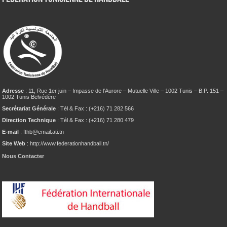
Adresse
: 11, Rue 1er juin – Impasse de l’Aurore – Mutuelle Ville – 1002 Tunis – B.P. 151 –
1002 Tunis Belvédère
Secrétariat Générale
: Tél & Fax : (+216) 71 282 566
Direction Technique
: Tél & Fax : (+216) 71 280 479
E-mail
: fthb@email.ati.tn
Site Web
: http://www.federationhandball.tn/
Nous Contacter