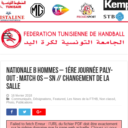
Nationale B Hommes – 1ére journée Paly-
out : Match OS – SN // Changement de la
salle
16 février 2018
Communiqués
,
Désignations
,
Featured
,
Les News de la FTHB
,
Non classé
,
Photo
,
Publications
Failed to fetch Erreur : l’URL du fichier PDF doit être exactement
sur le même domaine que la page web actuelle.
Cliquez ici pour