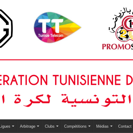
Ligues
Arbitrage
Clubs
Compétitions
Médias
Contact