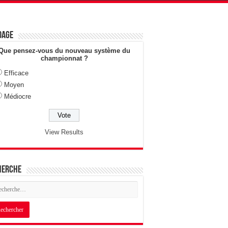
dage
Que pensez-vous du nouveau système du
championnat ?
Efficace
Moyen
Médiocre
View Results
herche