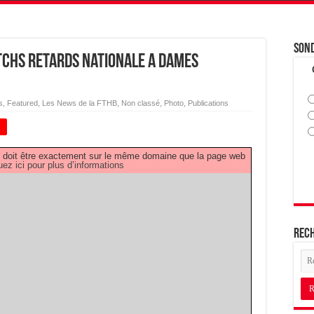
Son
tchs Retards Nationale A Dames
s
,
Featured
,
Les News de la FTHB
,
Non classé
,
Photo
,
Publications
+
PDF doit être exactement sur le même domaine que la page web
uez ici pour plus d’informations
Rec