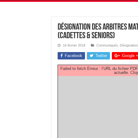
Désignation des Arbitres Ma
(Cadettes & Seniors)
16 février 2018
Communiqués
,
Désignation
Facebook
Twitter
Google 
Failed to fetch Erreur : l’URL du fichier 
actuelle.
Cliq