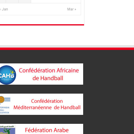
« Jan
Mar »