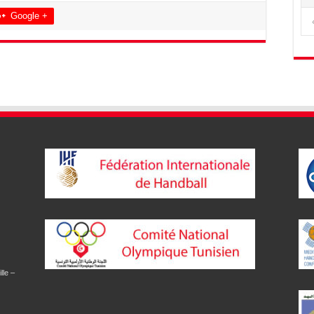
Google +
lle –