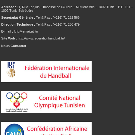
Adresse
: 11, Rue 1er juin – Impasse de l’Aurore – Mutuelle Ville – 1002 Tunis – B.P. 151 –
1002 Tunis Belvédère
Secrétariat Générale
: Tél & Fax : (+216) 71 282 566
Direction Technique
: Tél & Fax : (+216) 71 280 479
E-mail
: fthb@email.ati.tn
Site Web
: http://www.federationhandball.tn/
Nous Contacter