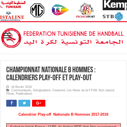
Championnat Nationale B Hommes :
Calendriers Play-off et Play-out
16 février 2018
Communiqués
,
Désignations
,
Featured
,
Les News de la FTHB
,
Non classé
,
Photo
,
Publications
Calendrier Play-off Nationale B Hommes 2017-2018
Failed to fetch Erreur : l’URL du fichier PDF doit être exactement