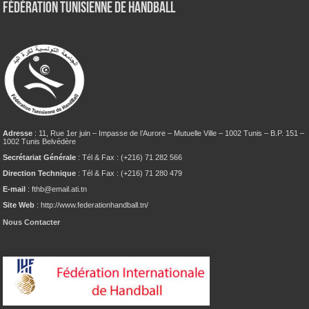
Fédération tunisienne de Handball
Adresse
: 11, Rue 1er juin – Impasse de l’Aurore – Mutuelle Ville – 1002 Tunis – B.P. 151 –
1002 Tunis Belvédère
Secrétariat Générale
: Tél & Fax : (+216) 71 282 566
Direction Technique
: Tél & Fax : (+216) 71 280 479
E-mail
: fthb@email.ati.tn
Site Web
: http://www.federationhandball.tn/
Nous Contacter