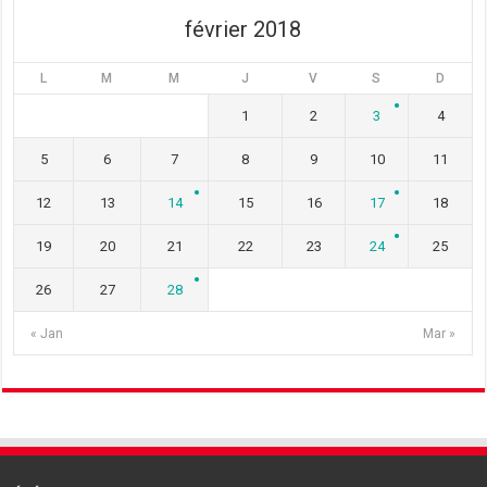
)
février 2018
L
M
M
J
V
S
D
1
2
3
4
5
6
7
8
9
10
11
12
13
14
15
16
17
18
19
20
21
22
23
24
25
26
27
28
« Jan
Mar »