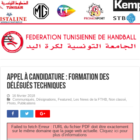
Appel à candidature : Formation des
Délégués Techniques
16 février 2018
Communiqués
,
Désignations
,
Featured
,
Les News de la FTHB
,
Non classé
,
Photo
,
Publications
Failed to fetch Erreur : l’URL du fichier PDF doit être exactement
sur le même domaine que la page web actuelle.
Cliquez ici pour
plus d’informations