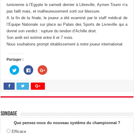
tunisienne à l’Egypte le samedi dernier à Libreville, Aymen Toumi n’a
pas failli mais, et malheureusement sorti sur blessure.
A la fin de la finale, le joueur a été examiné par le staff médical de
l’Equipe Nationale sur place au Palais des Sports de Livreville qui a
donné son verdict : rupture du tendon d’Achille droit.
Son arrêt est estimé entre 6 et 7 mois.
Nous souhaitons prompt rétablissement à notre joueur international.
Partager :
C
C
C
l
l
l
i
i
i
q
q
q
u
u
u
e
e
e
z
z
z
p
p
p
o
o
o
u
u
u
r
r
r
p
p
p
a
a
a
Sondage
r
r
r
t
t
t
a
a
a
Que pensez-vous du nouveau système du championnat ?
g
g
g
e
e
e
Efficace
r
r
r