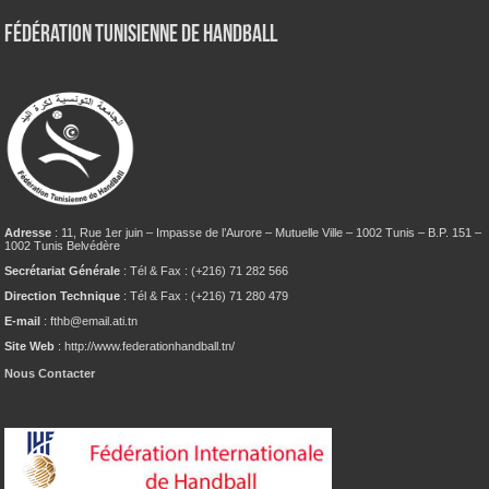
Fédération tunisienne de Handball
Adresse
: 11, Rue 1er juin – Impasse de l’Aurore – Mutuelle Ville – 1002 Tunis – B.P. 151 –
1002 Tunis Belvédère
Secrétariat Générale
: Tél & Fax : (+216) 71 282 566
Direction Technique
: Tél & Fax : (+216) 71 280 479
E-mail
: fthb@email.ati.tn
Site Web
: http://www.federationhandball.tn/
Nous Contacter