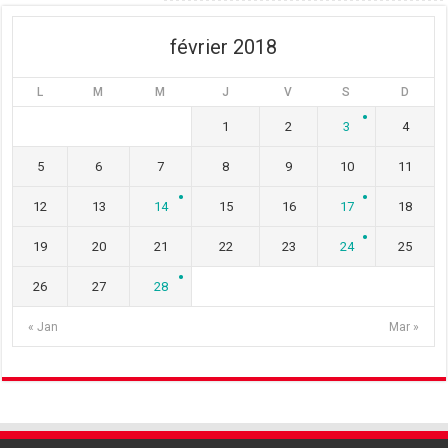
e
r
e
)
e
)
)
février 2018
L
M
M
J
V
S
D
1
2
3
4
5
6
7
8
9
10
11
12
13
14
15
16
17
18
19
20
21
22
23
24
25
26
27
28
« Jan
Mar »