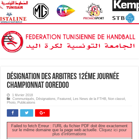
Désignation des Arbitres 12éme journée
Championnat OOREDOO
1 février 2018
Communiqués
,
Désignations
,
Featured
,
Les News de la FTHB
,
Non classé
,
Photo
,
Publications
Failed to fetch Erreur : l’URL du fichier PDF doit être exactement
sur le même domaine que la page web actuelle.
Cliquez ici pour
plus d’informations