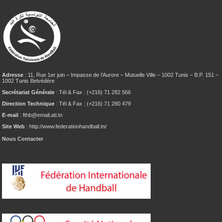
Adresse
: 11, Rue 1er juin – Impasse de l’Aurore – Mutuelle Ville – 1002 Tunis – B.P. 151 –
1002 Tunis Belvédère
Secrétariat Générale
: Tél & Fax : (+216) 71 282 566
Direction Technique
: Tél & Fax : (+216) 71 280 479
E-mail
: fthb@email.ati.tn
Site Web
: http://www.federationhandball.tn/
Nous Contacter