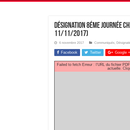
Désignation 8éme journée C
11/11/2017)
6 novembre 2017
Communiqués
,
Désignat
Facebook
Twitter
Google 
Failed to fetch Erreur : l’URL du fichier 
actuelle.
Cliq