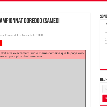
Son
hampionnat OOREDOO (samedi
ions
,
Featured
,
Les News de la FTHB
+
PDF doit être exactement sur le même domaine que la page web
uez ici pour plus d’informations
Rec