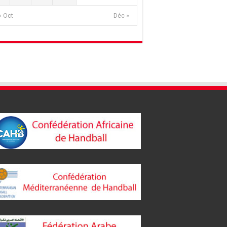
« Oct
Déc »