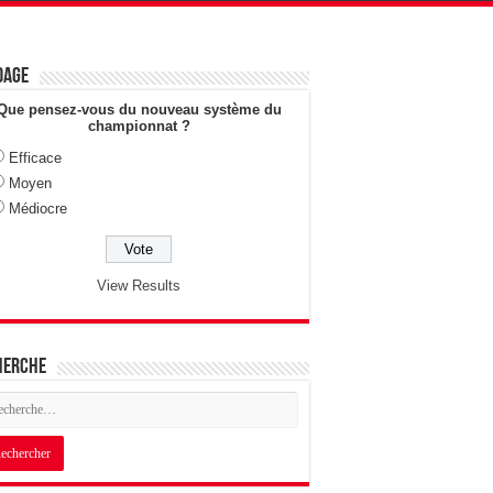
dage
Que pensez-vous du nouveau système du
championnat ?
Efficace
Moyen
Médiocre
View Results
herche