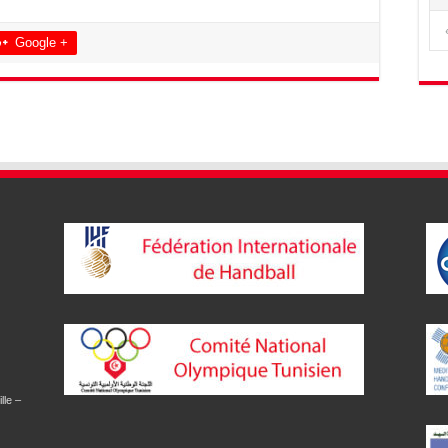
Google +
lle –