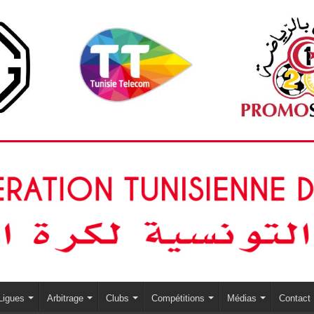
Ligues
Arbitrage
Clubs
Compétitions
Médias
Contact