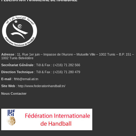
Adresse
: 11, Rue 1er juin – Impasse de l’Aurore – Mutuelle Ville – 1002 Tunis – B.P. 151 –
1002 Tunis Belvédère
Secrétariat Générale
: Tél & Fax : (+216) 71 282 566
Direction Technique
: Tél & Fax : (+216) 71 280 479
E-mail
: fthb@email.ati.tn
Site Web
: http://www.federationhandball.tn/
Nous Contacter