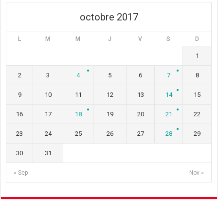
)
e
)
)
octobre 2017
L
M
M
J
V
S
D
1
2
3
4
5
6
7
8
9
10
11
12
13
14
15
16
17
18
19
20
21
22
23
24
25
26
27
28
29
30
31
« Sep
Nov »