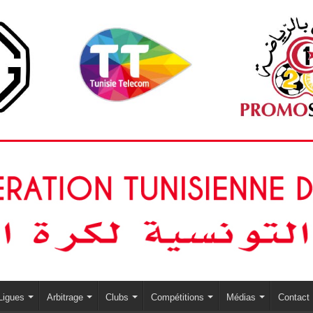
Ligues
Arbitrage
Clubs
Compétitions
Médias
Contact