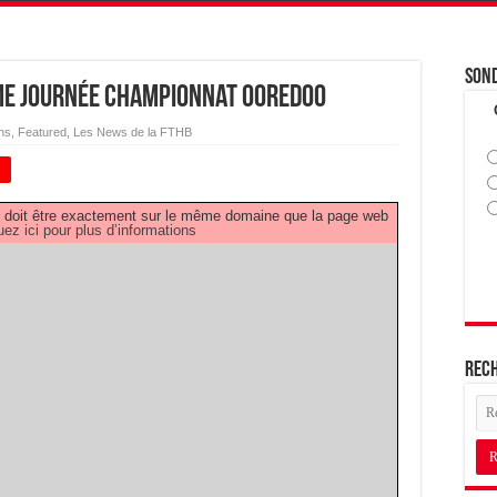
Son
éme Journée Championnat OOREDOO
ns
,
Featured
,
Les News de la FTHB
+
PDF doit être exactement sur le même domaine que la page web
uez ici pour plus d’informations
Rec