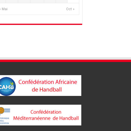
« Mai
Oct »