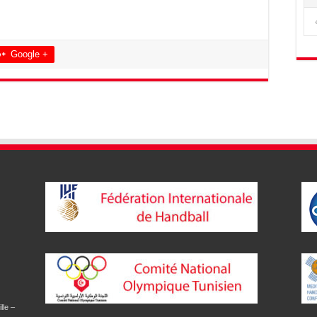
Google +
lle –