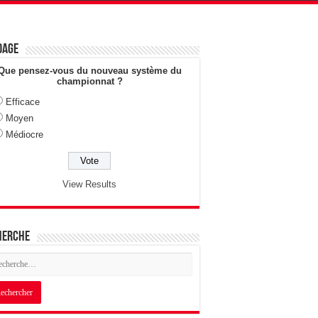
dage
Que pensez-vous du nouveau système du
championnat ?
Efficace
Moyen
Médiocre
View Results
herche