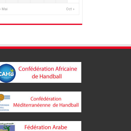
« Mai
Oct »