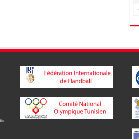
lle –