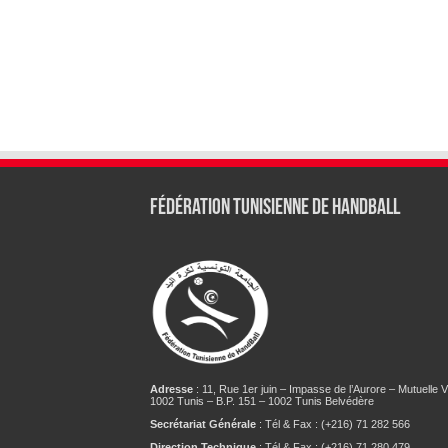
Fédération tunisienne de Handball
Adresse
: 11, Rue 1er juin – Impasse de l’Aurore – Mutuelle Vi
1002 Tunis – B.P. 151 – 1002 Tunis Belvédère
Secrétariat Générale
: Tél & Fax : (+216) 71 282 566
Direction Technique
: Tél & Fax : (+216) 71 280 479