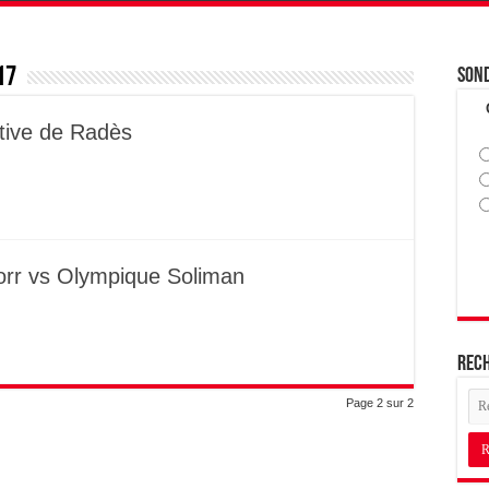
17
Son
rtive de Radès
orr vs Olympique Soliman
Rec
Page 2 sur 2