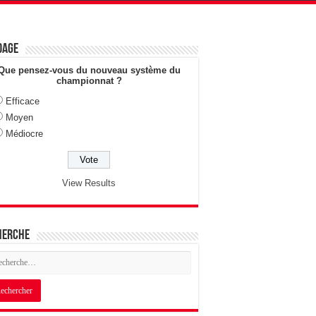
dage
Que pensez-vous du nouveau système du
championnat ?
Efficace
Moyen
Médiocre
View Results
herche