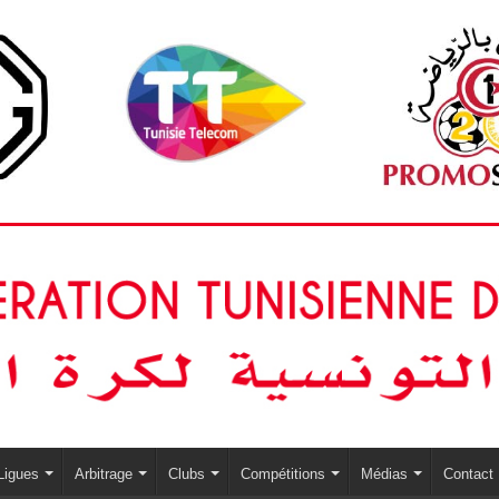
Ligues
Arbitrage
Clubs
Compétitions
Médias
Contact