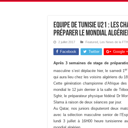
Equipe de Tunisie U21 : Les C
préparer le Mondial Algérie
2 juillet 2017
Featured
,
Les News de la FT
Facebook
Twitter
Google 
Après 3 semaines
de stage de préparati
er
masculine s’est déplacée hier, le samedi 1
qui aura lieu chez les voisins algériens du 18 
Cette génération championne d’Afrique des 
mondial le 12 juin dernier à la salle de Téb
Sghir, le préparateur physique fédéral Dr Mo
Slama à raison de deux séances par jour.
Au Qatar, nos juniors disputeront deux mat
avec la sélection masculine senior de l’Esp
lundi 3 juillet à 16H00 heure tunisienne a
mondial algérien.