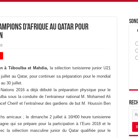
Son
hampions d’Afrique au Qatar pour
n
HB
+
on à Téboulba et Mahdia,
la sélection tunisienne junior U21
juillet au Qatar, pour continuer sa préparation pour le mondial
au 30 juillet.
Nations 2016 a déjà débuté la préparation physique pour le
oulba sous la conduite de l’entraineur national M. Mohamed Ali
Rec
ncef Cherif et l’entraîneur des gardiens de but M. Houssin Ben
chs amicaux ; le dimanche 2 juillet à 16H00 heure tunisienne
agne qui se prépare pour la participation à l’Euro 2018 et le
vec la sélection masculine junior du Qatar qualifiée pour le