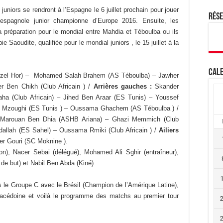
niors se rendront à l’Espagne le 6 juillet prochain pour jouer
Rés
spagnole junior championne d’Europe 2016. Ensuite, les
 préparation pour le mondial entre Mahdia et Téboulba ou ils
e Saoudite, qualifiée pour le mondial juniors , le 15 juillet à la
Cale
zel Hor) – Mohamed Salah Brahem (AS Téboulba) – Jawher
r Ben Chikh (Club Africain ) /
Arrières gauches :
Skander
ha (Club Africain) – Jihed Ben Araar (ES Tunis) – Youssef
Mzoughi (ES Tunis ) – Oussama Ghachem (AS Téboulba ) /
arouan Ben Dhia (ASHB Ariana) – Ghazi Memmich (Club
allah (ES Sahel) – Oussama Rmiki (Club Africain ) /
Ailiers
er Gouri (SC Moknine ).
on), Nacer Sebai (délégué), Mohamed Ali Sghir (entraîneur),
de but) et Nabil Ben Abda (Kiné).
ns le Groupe C avec le Brésil (Champion de l’Amérique Latine),
Macédoine et voilà le programme des matchs au premier tour