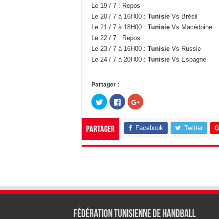
Le 19 / 7 : Repos
Le 20 / 7 à 16H00 :
Tunisie
Vs Brésil
Le 21 / 7 à 18H00 :
Tunisie
Vs Macédoine
Le 22 / 7 : Repos
Le 23 / 7 à 16H00 :
Tunisie
Vs Russie
Le 24 / 7 à 20H00 :
Tunisie
Vs Espagne
Partager :
C
C
C
l
l
l
i
i
i
q
q
q
u
u
u
Facebook
Twitter
Partager
e
e
e
z
z
z
p
p
p
o
o
o
u
u
u
r
r
r
p
p
p
a
a
a
r
r
r
t
t
t
a
a
a
g
g
g
e
e
e
r
r
r
s
s
s
Fédération tunisienne de Handball
u
u
u