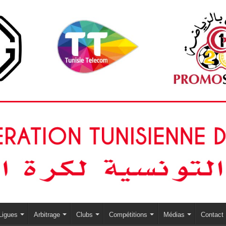
Ligues
Arbitrage
Clubs
Compétitions
Médias
Contact