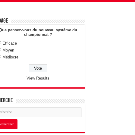
dage
Que pensez-vous du nouveau système du
championnat ?
Efficace
Moyen
Médiocre
View Results
herche