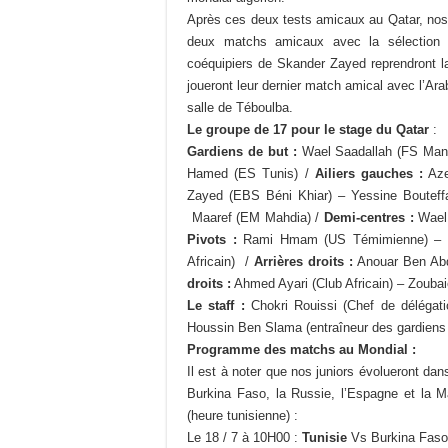
Après ces deux tests amicaux au Qatar, nos ju
deux matchs amicaux avec la sélection e
coéquipiers de Skander Zayed reprendront la
joueront leur dernier match amical avec l’Arabi
salle de Téboulba.
Le groupe de 17 pour le stage du Qatar
:
Gardiens de but :
Wael Saadallah (FS Man
Hamed (ES Tunis) /
Ailiers gauches :
Aze
Zayed (EBS Béni Khiar) – Yessine Bouteffa
Maaref (EM Mahdia) /
Demi-centres :
Wael 
Pivots :
Rami Hmam (US Témimienne) – M
Africain) /
Arrières droits :
Anouar Ben Abd
droits :
Ahmed Ayari (Club Africain) – Zoubai
Le staff :
Chokri Rouissi (Chef de délégati
Houssin Ben Slama (entraîneur des gardiens 
Programme des matchs au Mondial :
Il est à noter que nos juniors évolueront da
Burkina Faso, la Russie, l’Espagne et la 
(heure tunisienne) :
Le 18 / 7 à 10H00 :
Tunisie
Vs Burkina Faso