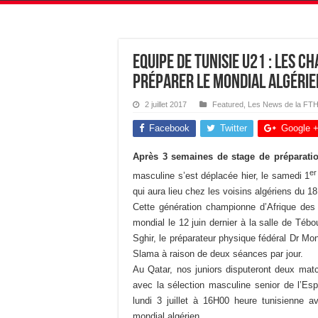
Equipe de Tunisie U21 : Les C
préparer le Mondial Algérie
2 juillet 2017
Featured
,
Les News de la FT
Facebook
Twitter
Google 
Après 3 semaines
de stage de préparati
er
masculine s’est déplacée hier, le samedi 1
qui aura lieu chez les voisins algériens du 18 
Cette génération championne d’Afrique des 
mondial le 12 juin dernier à la salle de Téb
Sghir, le préparateur physique fédéral Dr Mo
Slama à raison de deux séances par jour.
Au Qatar, nos juniors disputeront deux mat
avec la sélection masculine senior de l’Esp
lundi 3 juillet à 16H00 heure tunisienne a
mondial algérien.