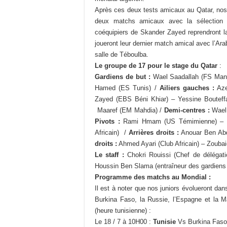
Après ces deux tests amicaux au Qatar, nos ju
deux matchs amicaux avec la sélection e
coéquipiers de Skander Zayed reprendront la
joueront leur dernier match amical avec l’Arabi
salle de Téboulba.
Le groupe de 17 pour le stage du Qatar
:
Gardiens de but :
Wael Saadallah (FS Man
Hamed (ES Tunis) /
Ailiers gauches :
Aze
Zayed (EBS Béni Khiar) – Yessine Bouteffa
Maaref (EM Mahdia) /
Demi-centres :
Wael 
Pivots :
Rami Hmam (US Témimienne) – M
Africain) /
Arrières droits :
Anouar Ben Abd
droits :
Ahmed Ayari (Club Africain) – Zoubai
Le staff :
Chokri Rouissi (Chef de délégati
Houssin Ben Slama (entraîneur des gardiens 
Programme des matchs au Mondial :
Il est à noter que nos juniors évolueront da
Burkina Faso, la Russie, l’Espagne et la 
(heure tunisienne) :
Le 18 / 7 à 10H00 :
Tunisie
Vs Burkina Faso