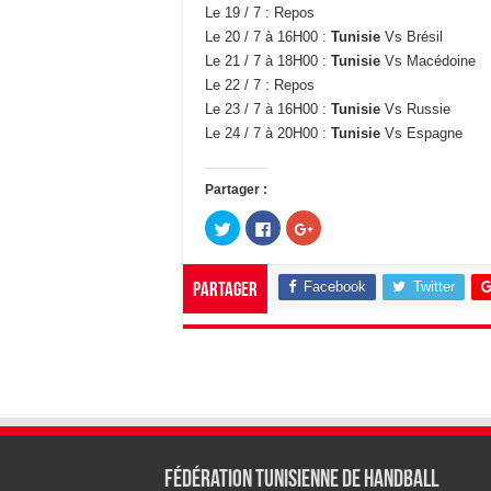
Le 19 / 7 : Repos
Le 20 / 7 à 16H00 :
Tunisie
Vs Brésil
Le 21 / 7 à 18H00 :
Tunisie
Vs Macédoine
Le 22 / 7 : Repos
Le 23 / 7 à 16H00 :
Tunisie
Vs Russie
Le 24 / 7 à 20H00 :
Tunisie
Vs Espagne
Partager :
C
C
C
l
l
l
i
i
i
q
q
q
u
u
u
Facebook
Twitter
Partager
e
e
e
z
z
z
p
p
p
o
o
o
u
u
u
r
r
r
p
p
p
a
a
a
r
r
r
t
t
t
a
a
a
g
g
g
e
e
e
r
r
r
s
s
s
Fédération tunisienne de Handball
u
u
u