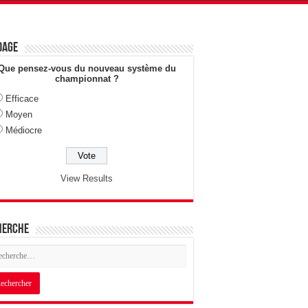
dage
Que pensez-vous du nouveau système du
championnat ?
Efficace
Moyen
Médiocre
View Results
herche