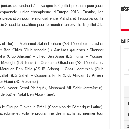
niors se rendront à l’Espagne le 6 juillet prochain pour jouer
Rés
spagnole junior championne d’Europe 2016. Ensuite, les
 préparation pour le mondial entre Mahdia et Téboulba ou ils
e Saoudite, qualifiée pour le mondial juniors , le 15 juillet à la
Cale
zel Hor) – Mohamed Salah Brahem (AS Téboulba) – Jawher
r Ben Chikh (Club Africain ) /
Arrières gauches :
Skander
ha (Club Africain) – Jihed Ben Araar (ES Tunis) – Youssef
Mzoughi (ES Tunis ) – Oussama Ghachem (AS Téboulba ) /
arouan Ben Dhia (ASHB Ariana) – Ghazi Memmich (Club
allah (ES Sahel) – Oussama Rmiki (Club Africain ) /
Ailiers
er Gouri (SC Moknine ).
on), Nacer Sebai (délégué), Mohamed Ali Sghir (entraîneur),
de but) et Nabil Ben Abda (Kiné).
ns le Groupe C avec le Brésil (Champion de l’Amérique Latine),
Macédoine et voilà le programme des matchs au premier tour