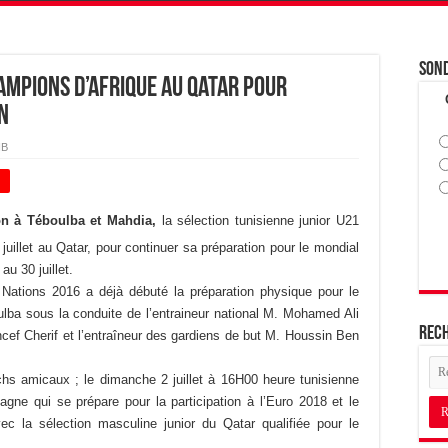
Son
hampions d’Afrique au Qatar pour
n
HB
+
on à Téboulba et Mahdia,
la sélection tunisienne junior U21
juillet au Qatar, pour continuer sa préparation pour le mondial
au 30 juillet.
Nations 2016 a déjà débuté la préparation physique pour le
oulba sous la conduite de l’entraineur national M. Mohamed Ali
Rec
ncef Cherif et l’entraîneur des gardiens de but M. Houssin Ben
chs amicaux ; le dimanche 2 juillet à 16H00 heure tunisienne
agne qui se prépare pour la participation à l’Euro 2018 et le
vec la sélection masculine junior du Qatar qualifiée pour le