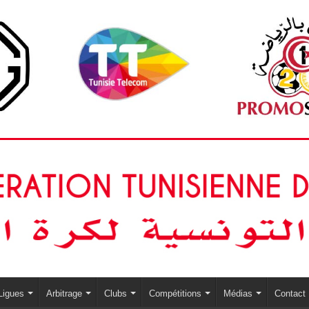
Ligues
Arbitrage
Clubs
Compétitions
Médias
Contact