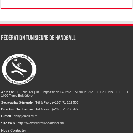
Fédération tunisienne de Handball
Adresse
: 11, Rue 1er juin – Impasse de l’Aurore – Mutuelle Ville – 1002 Tunis – B.P. 151 –
1002 Tunis Belvédère
Secrétariat Générale
: Tél & Fax : (+216) 71 282 566
Direction Technique
: Tél & Fax : (+216) 71 280 479
E-mail
: fthb@email.ati.tn
Site Web
: http://www.federationhandball.tn/
Nous Contacter