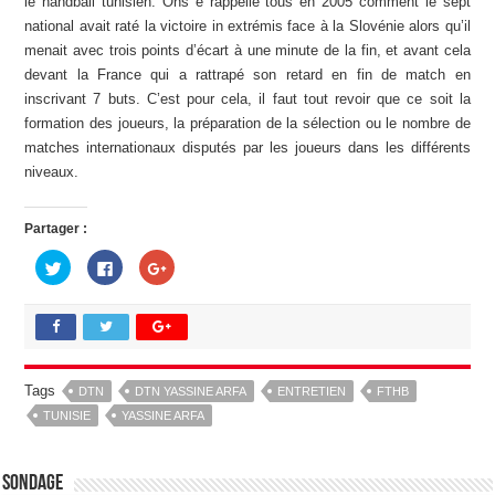
le handball tunisien. Ons e rappelle tous en 2005 comment le sept
national avait raté la victoire in extrémis face à la Slovénie alors qu’il
menait avec trois points d’écart à une minute de la fin, et avant cela
devant la France qui a rattrapé son retard en fin de match en
inscrivant 7 buts. C’est pour cela, il faut tout revoir que ce soit la
formation des joueurs, la préparation de la sélection ou le nombre de
matches internationaux disputés par les joueurs dans les différents
niveaux.
Partager :
C
C
C
l
l
l
i
i
i
q
q
q
u
u
u
e
e
e
z
z
z
p
p
p
o
o
o
u
u
u
Tags
DTN
DTN YASSINE ARFA
ENTRETIEN
FTHB
r
r
r
p
p
p
TUNISIE
YASSINE ARFA
a
a
a
r
r
r
t
t
t
a
a
a
g
g
g
Sondage
e
e
e