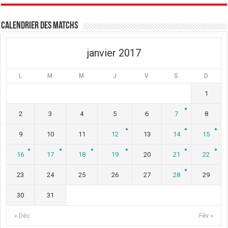
r
t
r
e
r
e
)
e
)
)
Calendrier des matchs
janvier 2017
L
M
M
J
V
S
D
1
2
3
4
5
6
7
8
9
10
11
12
13
14
15
16
17
18
19
20
21
22
23
24
25
26
27
28
29
30
31
« Déc
Fév »