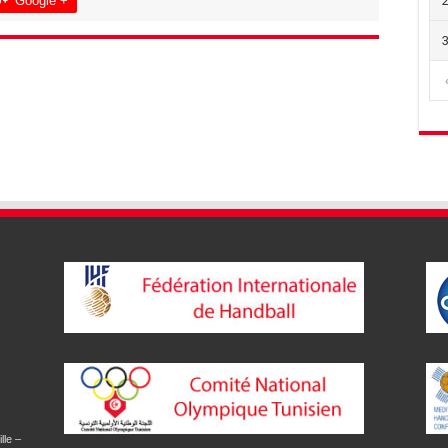
Google +
lle –