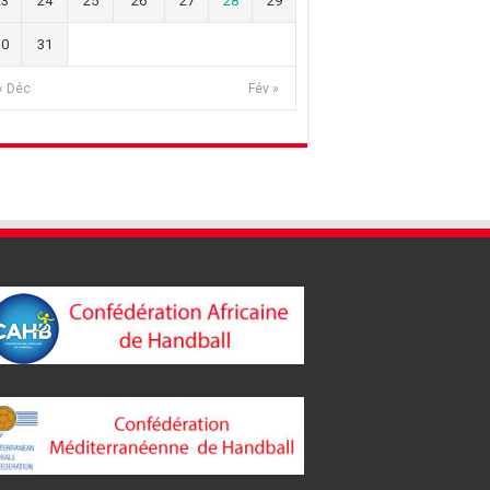
23
24
25
26
27
28
29
30
31
« Déc
Fév »