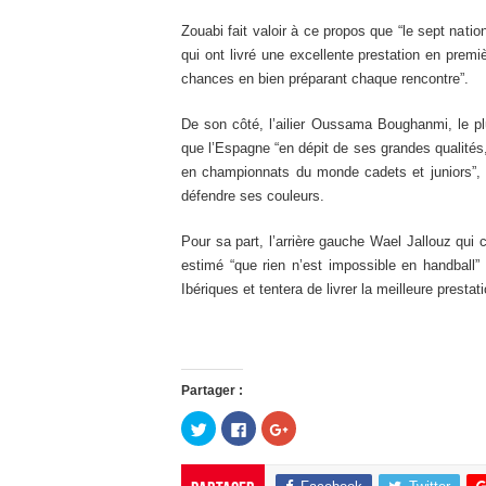
Zouabi fait valoir à ce propos que “le sept nati
qui ont livré une excellente prestation en prem
chances en bien préparant chaque rencontre”.
De son côté, l’ailier Oussama Boughanmi, le pl
que l’Espagne “en dépit de ses grandes qualité
en championnats du monde cadets et juniors”, a
défendre ses couleurs.
Pour sa part, l’arrière gauche Wael Jallouz qui
estimé “que rien n’est impossible en handball
Ibériques et tentera de livrer la meilleure prestat
Partager :
C
C
C
l
l
l
i
i
i
q
q
q
u
u
u