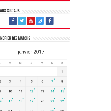
eaux sociaux
ndrier des matchs
janvier 2017
L
M
M
J
V
S
D
1
2
3
4
5
6
7
8
9
10
11
12
13
14
15
16
17
18
19
20
21
22