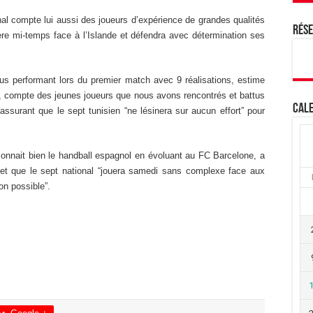
onal compte lui aussi des joueurs d’expérience de grandes qualités
Rés
ière mi-temps face à l’Islande et défendra avec détermination ses
us performant lors du premier match avec 9 réalisations, estime
s, compte des jeunes joueurs que nous avons rencontrés et battus
Cale
ssurant que le sept tunisien “ne lésinera sur aucun effort” pour
 connait bien le handball espagnol en évoluant au FC Barcelone, a
” et que le sept national “jouera samedi sans complexe face aux
ion possible”.