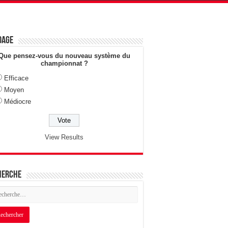
dage
Que pensez-vous du nouveau système du
championnat ?
Efficace
Moyen
Médiocre
View Results
herche