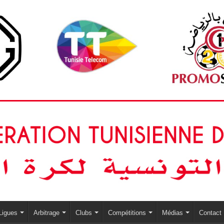
Ligues
Arbitrage
Clubs
Compétitions
Médias
Contact