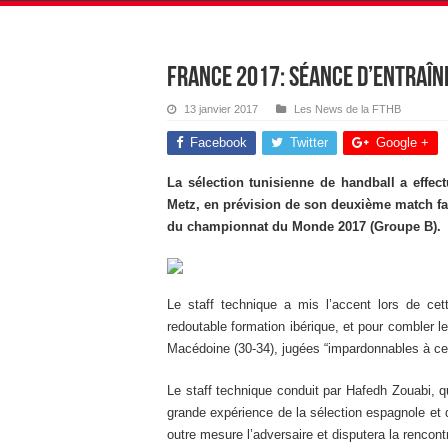
France 2017: séance d’entraîn
13 janvier 2017
Les News de la FTHB
Facebook
Twitter
Google +
La sélection tunisienne de handball a effec
Metz, en prévision de son deuxième match fa
du championnat du Monde 2017 (Groupe B).
Le staff technique a mis l’accent lors de ce
redoutable formation ibérique, et pour combler l
Macédoine (30-34), jugées “impardonnables à ce
Le staff technique conduit par Hafedh Zouabi, qu
grande expérience de la sélection espagnole et d
outre mesure l’adversaire et disputera la rencontr