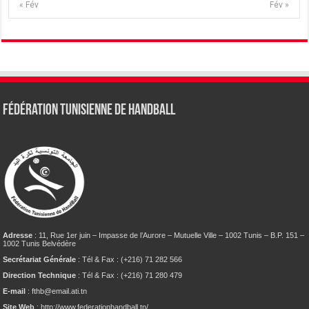
« Fév
Fév »
Fédération tunisienne de Handball
Adresse
: 11, Rue 1er juin – Impasse de l’Aurore – Mutuelle Ville – 1002 Tunis – B.P. 151 –
1002 Tunis Belvédère
Secrétariat Générale
: Tél & Fax : (+216) 71 282 566
Direction Technique
: Tél & Fax : (+216) 71 280 479
E-mail
: fthb@email.ati.tn
Site Web
: http://www.federationhandball.tn/