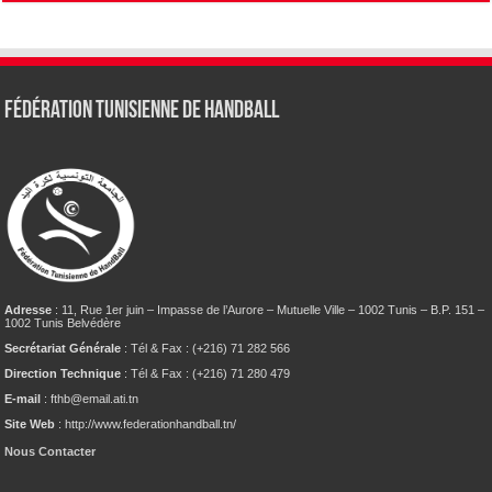
Fédération tunisienne de Handball
Adresse
: 11, Rue 1er juin – Impasse de l’Aurore – Mutuelle Ville – 1002 Tunis – B.P. 151 –
1002 Tunis Belvédère
Secrétariat Générale
: Tél & Fax : (+216) 71 282 566
Direction Technique
: Tél & Fax : (+216) 71 280 479
E-mail
: fthb@email.ati.tn
Site Web
: http://www.federationhandball.tn/
Nous Contacter