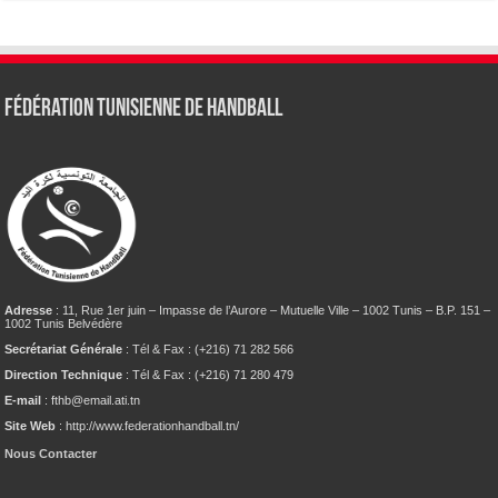
Fédération tunisienne de Handball
Adresse
: 11, Rue 1er juin – Impasse de l’Aurore – Mutuelle Ville – 1002 Tunis – B.P. 151 –
1002 Tunis Belvédère
Secrétariat Générale
: Tél & Fax : (+216) 71 282 566
Direction Technique
: Tél & Fax : (+216) 71 280 479
E-mail
: fthb@email.ati.tn
Site Web
: http://www.federationhandball.tn/
Nous Contacter