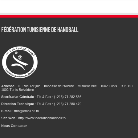
Fédération tunisienne de Handball
Adresse
: 11, Rue 1er juin – Impasse de l’Aurore – Mutuelle Ville – 1002 Tunis – B.P. 151 –
1002 Tunis Belvédère
Secrétariat Générale
: Tél & Fax : (+216) 71 282 566
Direction Technique
: Tél & Fax : (+216) 71 280 479
E-mail
: fthb@email.ati.tn
Site Web
: http://www.federationhandball.tn/
Nous Contacter