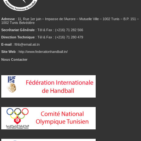
Adresse
: 11, Rue 1er juin – Impasse de l’Aurore – Mutuelle Ville – 1002 Tunis – B.P. 151 –
1002 Tunis Belvédère
Secrétariat Générale
: Tél & Fax : (+216) 71 282 566
Direction Technique
: Tél & Fax : (+216) 71 280 479
E-mail
: fthb@email.ati.tn
Site Web
: http://www.federationhandball.tn/
Nous Contacter