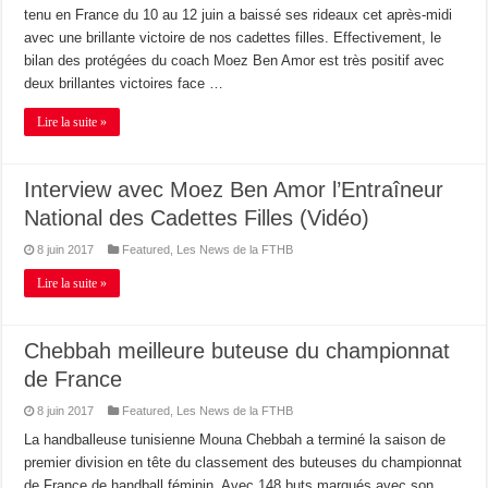
tenu en France du 10 au 12 juin a baissé ses rideaux cet après-midi
avec une brillante victoire de nos cadettes filles. Effectivement, le
bilan des protégées du coach Moez Ben Amor est très positif avec
deux brillantes victoires face …
Lire la suite »
Interview avec Moez Ben Amor l’Entraîneur
National des Cadettes Filles (Vidéo)
8 juin 2017
Featured
,
Les News de la FTHB
Lire la suite »
Chebbah meilleure buteuse du championnat
de France
8 juin 2017
Featured
,
Les News de la FTHB
La handballeuse tunisienne Mouna Chebbah a terminé la saison de
premier division en tête du classement des buteuses du championnat
de France de handball féminin. Avec 148 buts marqués avec son