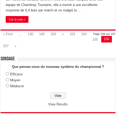
équipe de Chambray Tourraine, elle a tourné à une excellente
moyenne de 6,4 buts par match et ce malgré la …
Lire la suite »
« First
...
130
140
150
«
153
154
Page 156 sur 157
156
155
157
»
Sondage
Que pensez-vous du nouveau système du championnat ?
Efficace
Moyen
Médiocre
View Results