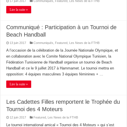
17 juin 2017
Communiqués
,
Featured
,
Les News de la FTHB
Lire la suite »
Communiqué : Participation à un Tournoi de
Beach Handball
13 juin 2017
Communiqués
,
Featured
,
Les News de la FTHB
A l’occasion de la célébration de la Journée Nationale Olympique, et
en collaboration avec le Comite National Olympique Tunisien, la
Fédération Tunisienne de Handball organise un tournoi de Beach
Handball et ce le 9 juillet 2017 à Hammamet. Le tournoi mettra en
opposition: 4 équipes masculines 3 équipes féminines + …
Lire la suite »
Les Cadettes Filles remportent le Trophée du
Tournoi des 4 Moteurs
12 juin 2017
Featured
,
Les News de la FTHB
Le tournoi international amical « Tournoi des 4 Moteurs » qui s’est