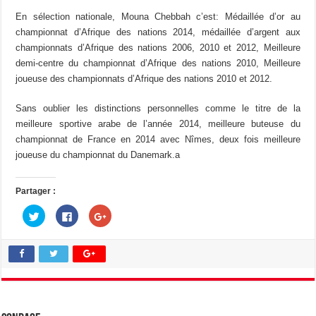
En sélection nationale, Mouna Chebbah c’est: Médaillée d’or au
championnat d’Afrique des nations 2014, médaillée d’argent aux
championnats d’Afrique des nations 2006, 2010 et 2012, Meilleure
demi-centre du championnat d’Afrique des nations 2010, Meilleure
joueuse des championnats d’Afrique des nations 2010 et 2012.
Sans oublier les distinctions personnelles comme le titre de la
meilleure sportive arabe de l’année 2014, meilleure buteuse du
championnat de France en 2014 avec Nîmes, deux fois meilleure
joueuse du championnat du Danemark.a
Partager :
C
C
C
l
l
l
i
i
i
q
q
q
u
u
u
e
e
e
z
z
z
p
p
p
o
o
o
u
u
u
r
r
r
p
p
p
a
a
a