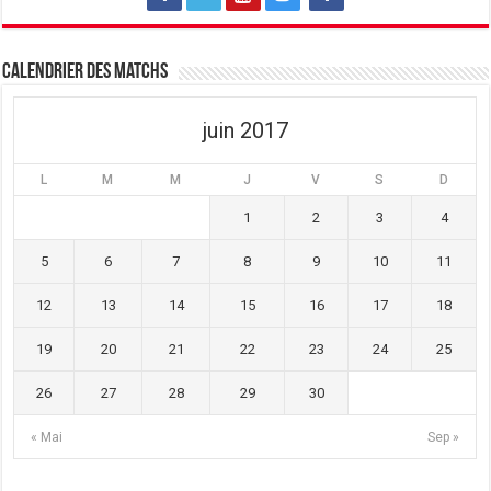
f
e
f
e
f
e
n
e
n
ê
n
ê
t
ê
t
Calendrier des matchs
r
t
r
e
r
e
)
e
)
)
juin 2017
L
M
M
J
V
S
D
1
2
3
4
5
6
7
8
9
10
11
12
13
14
15
16
17
18
19
20
21
22
23
24
25
26
27
28
29
30
« Mai
Sep »