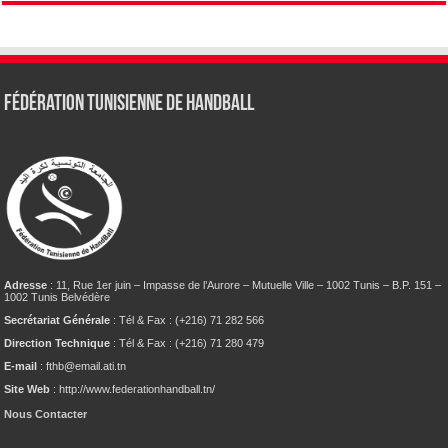
Fédération tunisienne de Handball
Adresse
: 11, Rue 1er juin – Impasse de l’Aurore – Mutuelle Ville – 1002 Tunis – B.P. 151 –
1002 Tunis Belvédère
Secrétariat Générale
: Tél & Fax : (+216) 71 282 566
Direction Technique
: Tél & Fax : (+216) 71 280 479
E-mail
: fthb@email.ati.tn
Site Web
: http://www.federationhandball.tn/
Nous Contacter