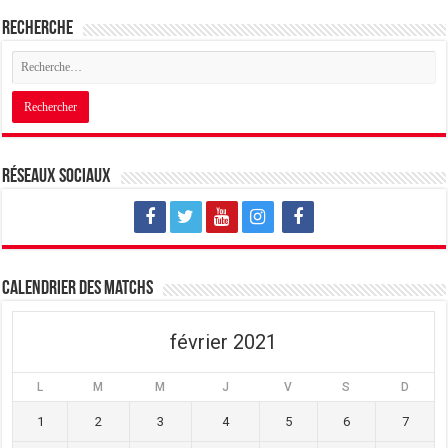
Recherche
Réseaux sociaux
Calendrier des matchs
février 2021
L
M
M
J
V
S
D
1
2
3
4
5
6
7