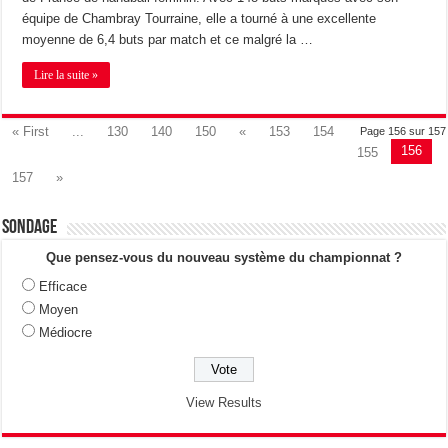
équipe de Chambray Tourraine, elle a tourné à une excellente
moyenne de 6,4 buts par match et ce malgré la …
Lire la suite »
« First
...
130
140
150
«
153
154
Page 156 sur 157
156
155
157
»
Sondage
Que pensez-vous du nouveau système du championnat ?
Efficace
Moyen
Médiocre
View Results