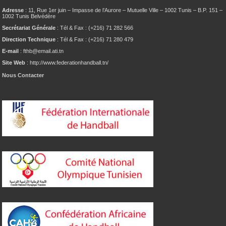
Adresse
: 11, Rue 1er juin – Impasse de l’Aurore – Mutuelle Ville – 1002 Tunis – B.P. 151 –
1002 Tunis Belvédère
Secrétariat Générale
: Tél & Fax : (+216) 71 282 566
Direction Technique
: Tél & Fax : (+216) 71 280 479
E-mail
: fthb@email.ati.tn
Site Web
: http://www.federationhandball.tn/
Nous Contacter