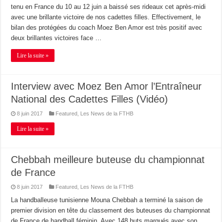
tenu en France du 10 au 12 juin a baissé ses rideaux cet après-midi
avec une brillante victoire de nos cadettes filles. Effectivement, le
bilan des protégées du coach Moez Ben Amor est très positif avec
deux brillantes victoires face …
Lire la suite »
Interview avec Moez Ben Amor l’Entraîneur
National des Cadettes Filles (Vidéo)
8 juin 2017
Featured
,
Les News de la FTHB
Lire la suite »
Chebbah meilleure buteuse du championnat
de France
8 juin 2017
Featured
,
Les News de la FTHB
La handballeuse tunisienne Mouna Chebbah a terminé la saison de
premier division en tête du classement des buteuses du championnat
de France de handball féminin. Avec 148 buts marqués avec son