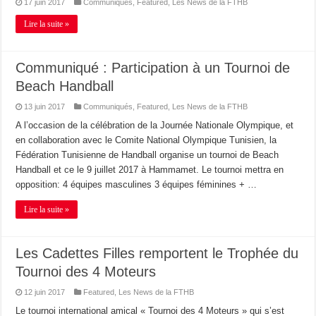
17 juin 2017
Communiqués
,
Featured
,
Les News de la FTHB
Lire la suite »
Communiqué : Participation à un Tournoi de
Beach Handball
13 juin 2017
Communiqués
,
Featured
,
Les News de la FTHB
A l’occasion de la célébration de la Journée Nationale Olympique, et
en collaboration avec le Comite National Olympique Tunisien, la
Fédération Tunisienne de Handball organise un tournoi de Beach
Handball et ce le 9 juillet 2017 à Hammamet. Le tournoi mettra en
opposition: 4 équipes masculines 3 équipes féminines + …
Lire la suite »
Les Cadettes Filles remportent le Trophée du
Tournoi des 4 Moteurs
12 juin 2017
Featured
,
Les News de la FTHB
Le tournoi international amical « Tournoi des 4 Moteurs » qui s’est