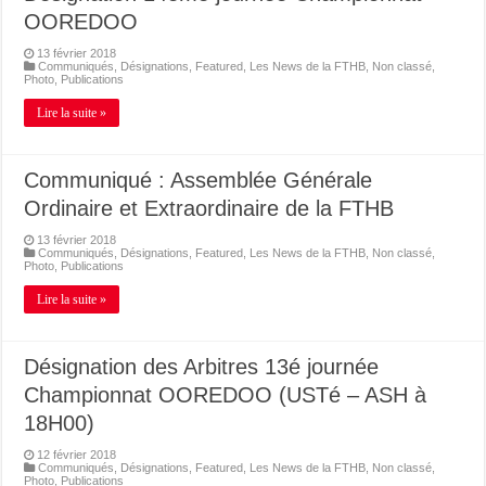
OOREDOO
13 février 2018
Communiqués
,
Désignations
,
Featured
,
Les News de la FTHB
,
Non classé
,
Photo
,
Publications
Lire la suite »
Communiqué : Assemblée Générale
Ordinaire et Extraordinaire de la FTHB
13 février 2018
Communiqués
,
Désignations
,
Featured
,
Les News de la FTHB
,
Non classé
,
Photo
,
Publications
Lire la suite »
Désignation des Arbitres 13é journée
Championnat OOREDOO (USTé – ASH à
18H00)
12 février 2018
Communiqués
,
Désignations
,
Featured
,
Les News de la FTHB
,
Non classé
,
Photo
,
Publications