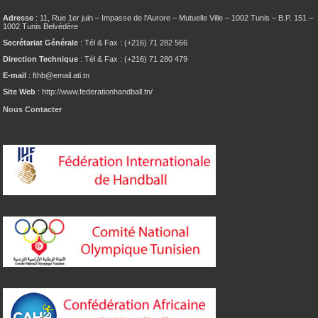
Adresse
: 11, Rue 1er juin – Impasse de l’Aurore – Mutuelle Ville – 1002 Tunis – B.P. 151 –
1002 Tunis Belvédère
Secrétariat Générale
: Tél & Fax : (+216) 71 282 566
Direction Technique
: Tél & Fax : (+216) 71 280 479
E-mail
: fthb@email.ati.tn
Site Web
: http://www.federationhandball.tn/
Nous Contacter