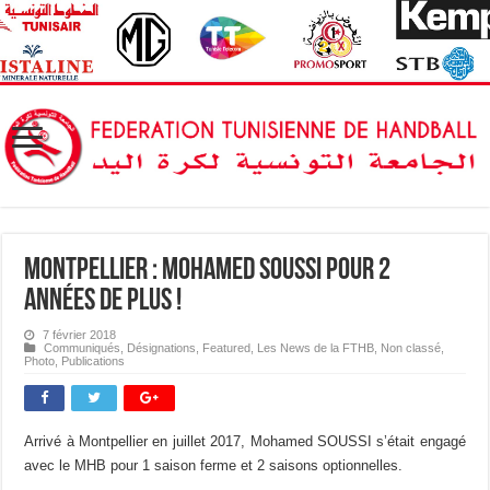
Montpellier : Mohamed Soussi pour 2
années de plus !
7 février 2018
Communiqués
,
Désignations
,
Featured
,
Les News de la FTHB
,
Non classé
,
Photo
,
Publications
Arrivé à Montpellier en juillet 2017, Mohamed SOUSSI s’était engagé
avec le MHB pour 1 saison ferme et 2 saisons optionnelles.