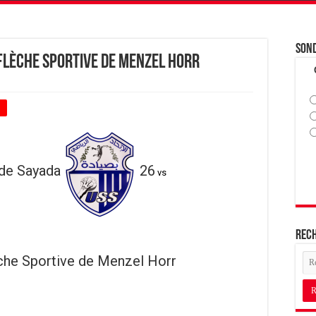
Son
 Flèche Sportive de Menzel Horr
+
 de Sayada
26
vs
Rec
che Sportive de Menzel Horr