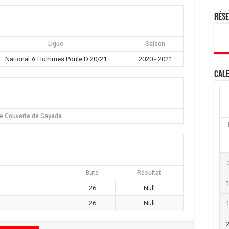
Rés
Ligue
Saison
National A Hommes Poule D 20/21
2020 - 2021
Cale
le Couverte de Sayada
Buts
Résultat
26
Null
26
Null