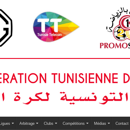
Ligues
Arbitrage
Clubs
Compétitions
Médias
Contact