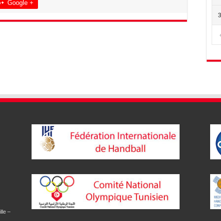
Google +
lle –