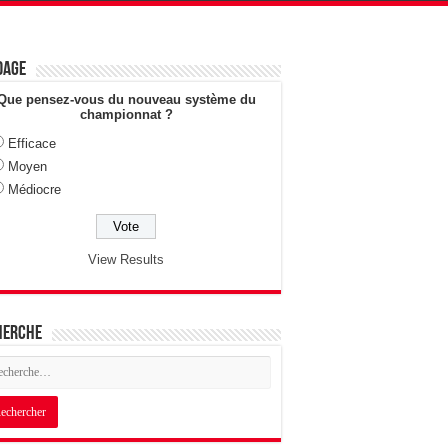
dage
Que pensez-vous du nouveau système du
championnat ?
Efficace
Moyen
Médiocre
View Results
herche