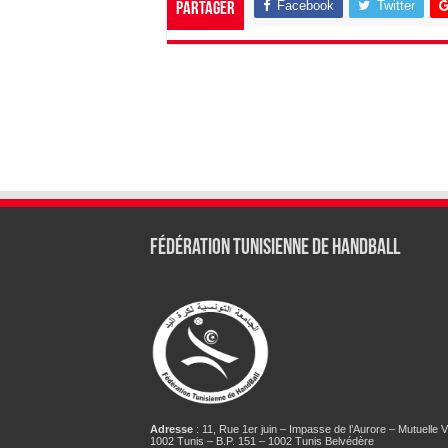
Facebook
Twitter
Partager
Fédération tunisienne de Handball
Adresse
: 11, Rue 1er juin – Impasse de l’Aurore – Mutuelle Vi
1002 Tunis – B.P. 151 – 1002 Tunis Belvédère