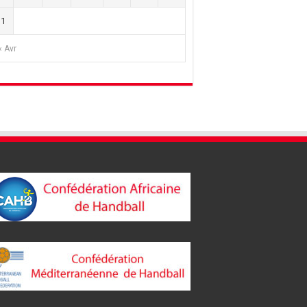
31
« Avr