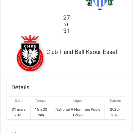
27
vs
31
Club Hand Ball Ksour Essef
Détails
Date
Temps
Ligue
Saison
31 mars
15 h 00
National A Hommes Poule
2020 -
2021
min
B 20/21
2021