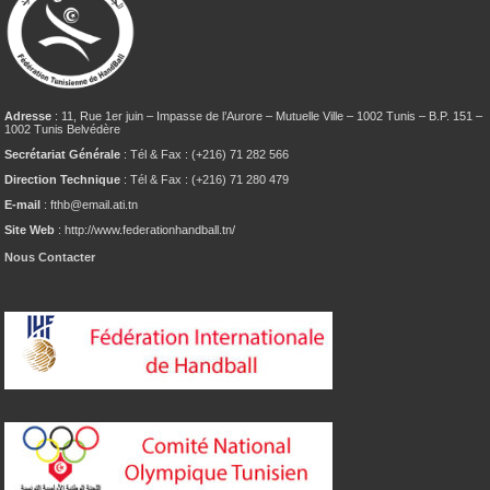
Adresse
: 11, Rue 1er juin – Impasse de l’Aurore – Mutuelle Ville – 1002 Tunis – B.P. 151 –
1002 Tunis Belvédère
Secrétariat Générale
: Tél & Fax : (+216) 71 282 566
Direction Technique
: Tél & Fax : (+216) 71 280 479
E-mail
: fthb@email.ati.tn
Site Web
: http://www.federationhandball.tn/
Nous Contacter