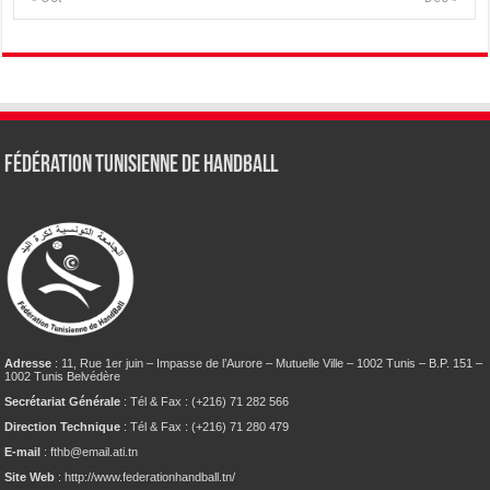
Fédération tunisienne de Handball
Adresse
: 11, Rue 1er juin – Impasse de l’Aurore – Mutuelle Ville – 1002 Tunis – B.P. 151 –
1002 Tunis Belvédère
Secrétariat Générale
: Tél & Fax : (+216) 71 282 566
Direction Technique
: Tél & Fax : (+216) 71 280 479
E-mail
: fthb@email.ati.tn
Site Web
: http://www.federationhandball.tn/