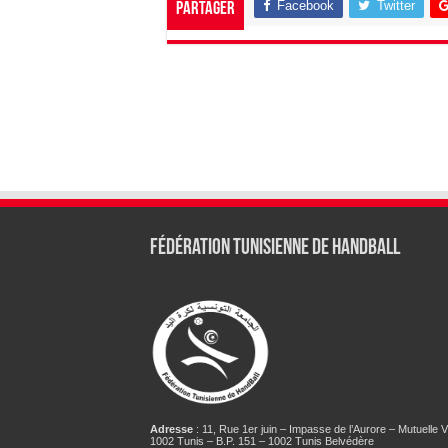
Facebook
Twitter
Partager
Fédération tunisienne de Handball
Adresse
: 11, Rue 1er juin – Impasse de l’Aurore – Mutuelle Vi
1002 Tunis – B.P. 151 – 1002 Tunis Belvédère