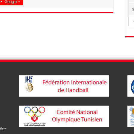
Google +
lle –