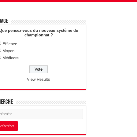
dage
Que pensez-vous du nouveau système du
championnat ?
Efficace
Moyen
Médiocre
View Results
herche