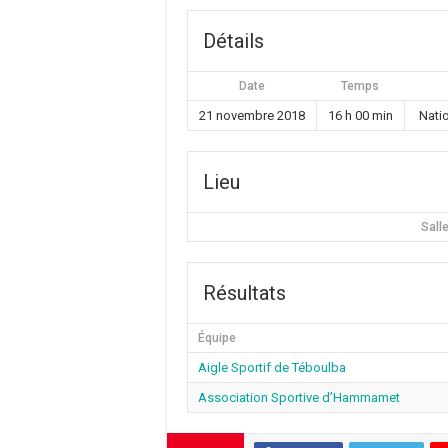
Détails
Date
Temps
21 novembre 2018
16 h 00 min
Nati
Lieu
Sall
Résultats
Équipe
Aigle Sportif de Téboulba
Association Sportive d’Hammamet