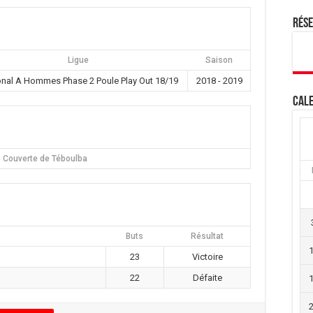
Rés
Ligue
Saison
onal A Hommes Phase 2 Poule Play Out 18/19
2018 - 2019
Cale
e Couverte de Téboulba
Buts
Résultat
23
Victoire
22
Défaite