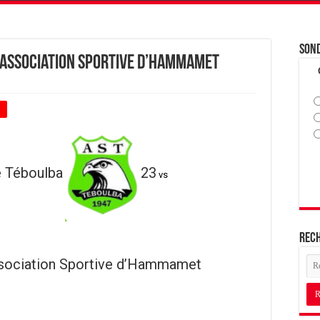
Son
s Association Sportive d’Hammamet
+
e Téboulba
23
vs
Rec
sociation Sportive d’Hammamet