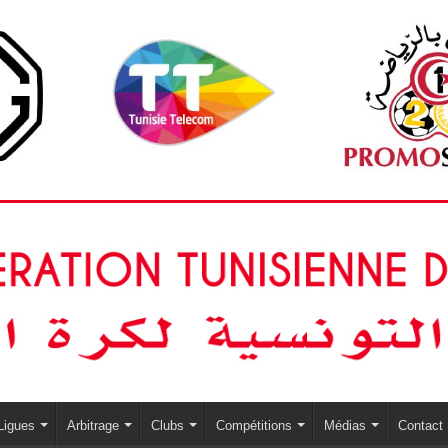
Ligues
Arbitrage
Clubs
Compétitions
Médias
Contact