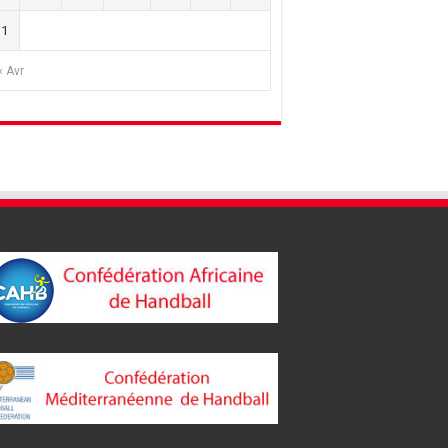
31
« Avr