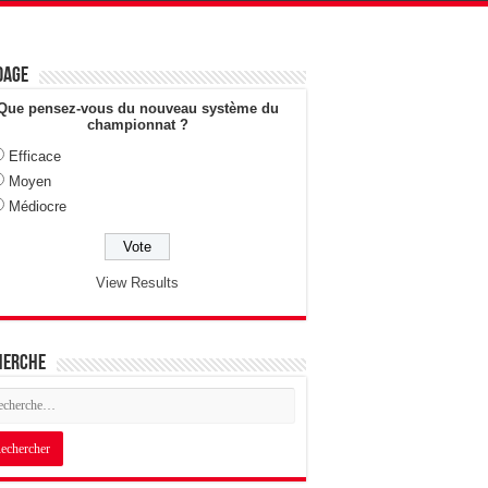
dage
Que pensez-vous du nouveau système du
championnat ?
Efficace
Moyen
Médiocre
View Results
herche