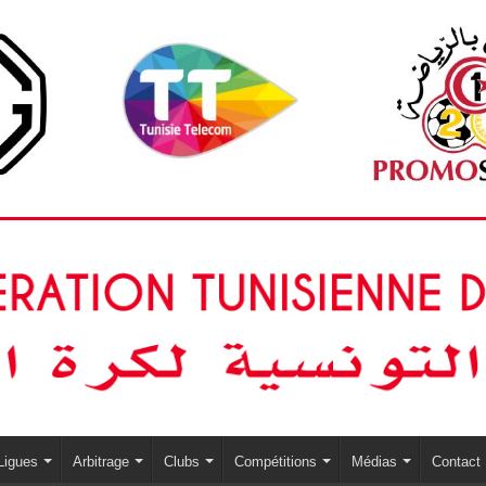
Ligues
Arbitrage
Clubs
Compétitions
Médias
Contact