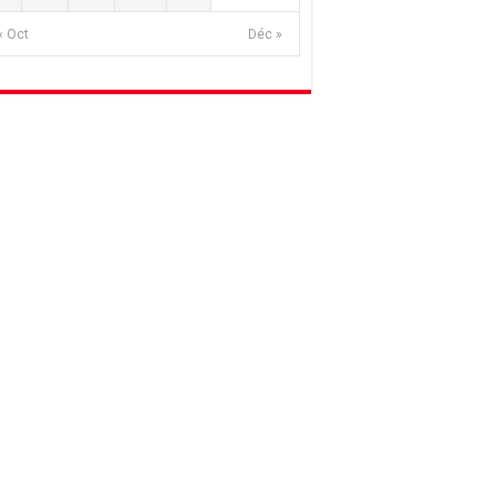
« Oct
Déc »