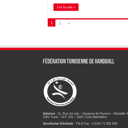
Lire la suite »
1
2
»
Fédération tunisienne de Handball
Adresse
: 11, Rue 1er juin – Impasse de l’Aurore – Mutuelle Vi
1002 Tunis – B.P. 151 – 1002 Tunis Belvédère
Secrétariat Générale
: Tél & Fax : (+216) 71 282 566