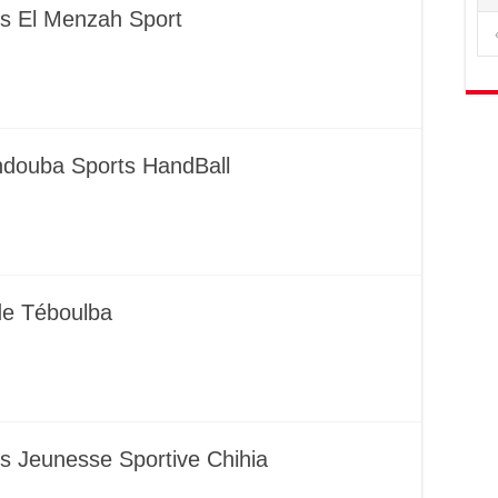
vs El Menzah Sport
endouba Sports HandBall
 de Téboulba
s Jeunesse Sportive Chihia