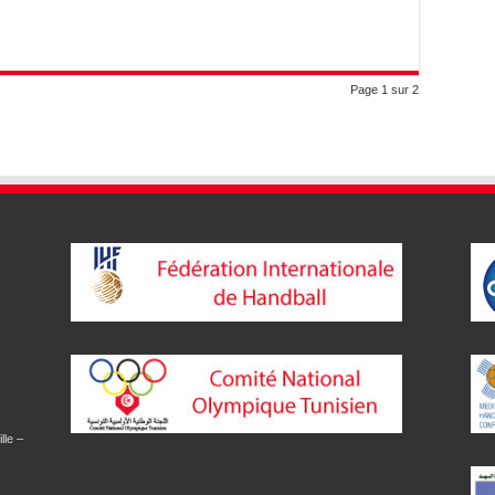
Page 1 sur 2
lle –