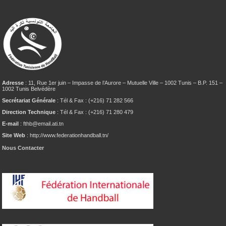
Adresse
: 11, Rue 1er juin – Impasse de l’Aurore – Mutuelle Ville – 1002 Tunis – B.P. 151 –
1002 Tunis Belvédère
Secrétariat Générale
: Tél & Fax : (+216) 71 282 566
Direction Technique
: Tél & Fax : (+216) 71 280 479
E-mail
: fthb@email.ati.tn
Site Web
: http://www.federationhandball.tn/
Nous Contacter