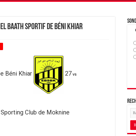
Son
El Baath Sportif de Béni Khiar
+
de Béni Khiar
27
vs
Rec
Sporting Club de Moknine