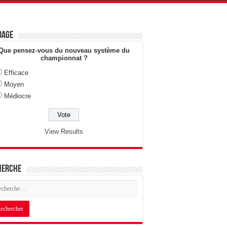
dage
Que pensez-vous du nouveau système du
championnat ?
Efficace
Moyen
Médiocre
View Results
herche