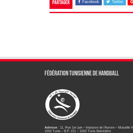
Facebook
Twitter
Partager
Fédération tunisienne de Handball
Adresse
: 11, Rue 1er juin – Impasse de l’Aurore – Mutuelle Vi
1002 Tunis – B.P. 151 – 1002 Tunis Belvédère