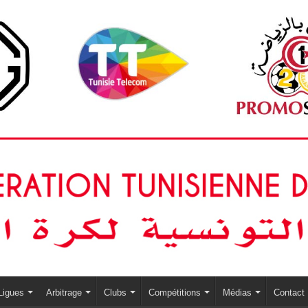
Ligues
Arbitrage
Clubs
Compétitions
Médias
Contact