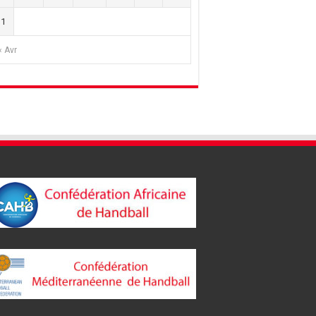
31
« Avr