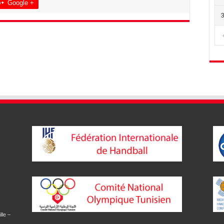
Google +
lle –