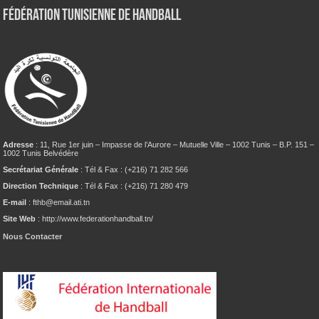
Fédération tunisienne de Handball
Adresse
: 11, Rue 1er juin – Impasse de l’Aurore – Mutuelle Ville – 1002 Tunis – B.P. 151 –
1002 Tunis Belvédère
Secrétariat Générale
: Tél & Fax : (+216) 71 282 566
Direction Technique
: Tél & Fax : (+216) 71 280 479
E-mail
: fthb@email.ati.tn
Site Web
: http://www.federationhandball.tn/
Nous Contacter