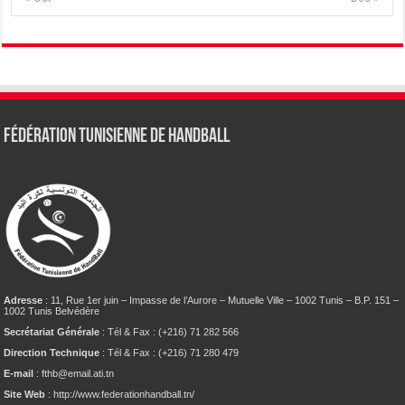
Fédération tunisienne de Handball
Adresse
: 11, Rue 1er juin – Impasse de l’Aurore – Mutuelle Ville – 1002 Tunis – B.P. 151 –
1002 Tunis Belvédère
Secrétariat Générale
: Tél & Fax : (+216) 71 282 566
Direction Technique
: Tél & Fax : (+216) 71 280 479
E-mail
: fthb@email.ati.tn
Site Web
: http://www.federationhandball.tn/