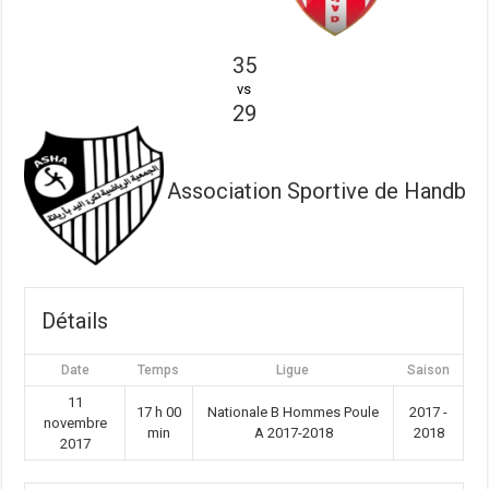
35
vs
29
Association Sportive de Handball 
Détails
Date
Temps
Ligue
Saison
11
17 h 00
Nationale B Hommes Poule
2017 -
novembre
min
A 2017-2018
2018
2017