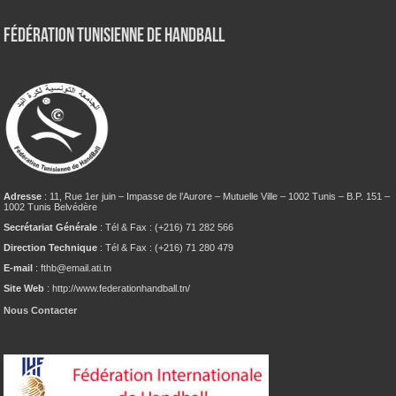
Fédération tunisienne de Handball
Adresse
: 11, Rue 1er juin – Impasse de l’Aurore – Mutuelle Ville – 1002 Tunis – B.P. 151 –
1002 Tunis Belvédère
Secrétariat Générale
: Tél & Fax : (+216) 71 282 566
Direction Technique
: Tél & Fax : (+216) 71 280 479
E-mail
: fthb@email.ati.tn
Site Web
: http://www.federationhandball.tn/
Nous Contacter