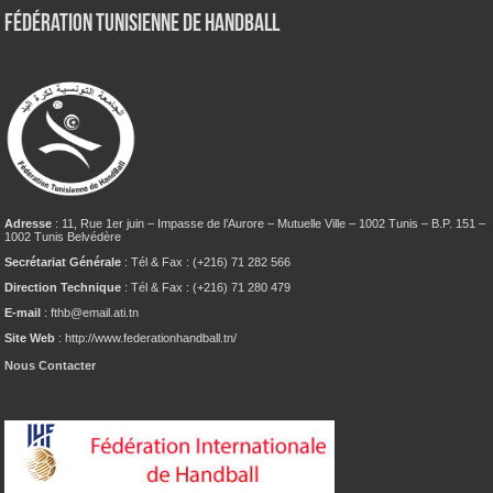
Fédération tunisienne de Handball
Adresse
: 11, Rue 1er juin – Impasse de l’Aurore – Mutuelle Ville – 1002 Tunis – B.P. 151 –
1002 Tunis Belvédère
Secrétariat Générale
: Tél & Fax : (+216) 71 282 566
Direction Technique
: Tél & Fax : (+216) 71 280 479
E-mail
: fthb@email.ati.tn
Site Web
: http://www.federationhandball.tn/
Nous Contacter