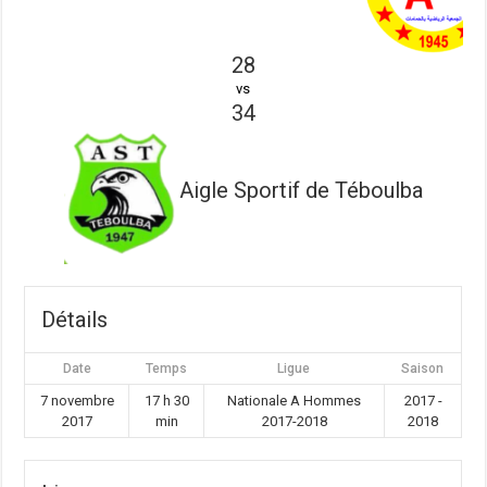
28
vs
34
Aigle Sportif de Téboulba
Détails
Date
Temps
Ligue
Saison
7 novembre
17 h 30
Nationale A Hommes
2017 -
2017
min
2017-2018
2018