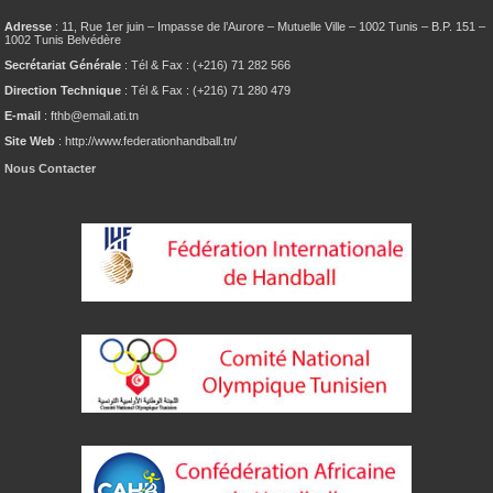
Adresse
: 11, Rue 1er juin – Impasse de l’Aurore – Mutuelle Ville – 1002 Tunis – B.P. 151 –
1002 Tunis Belvédère
Secrétariat Générale
: Tél & Fax : (+216) 71 282 566
Direction Technique
: Tél & Fax : (+216) 71 280 479
E-mail
: fthb@email.ati.tn
Site Web
: http://www.federationhandball.tn/
Nous Contacter