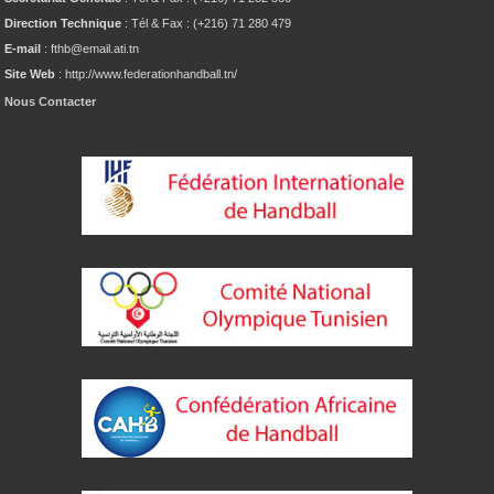
Direction Technique
: Tél & Fax : (+216) 71 280 479
E-mail
: fthb@email.ati.tn
Site Web
: http://www.federationhandball.tn/
Nous Contacter