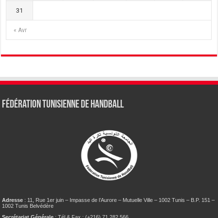
31
« Avr
Fédération tunisienne de Handball
Adresse
: 11, Rue 1er juin – Impasse de l’Aurore – Mutuelle Ville – 1002 Tunis – B.P. 151 –
1002 Tunis Belvédère
Secrétariat Générale
: Tél & Fax : (+216) 71 282 566