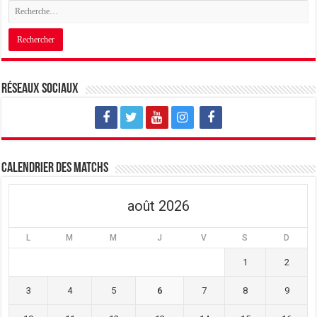
Réseaux sociaux
Calendrier des matchs
août 2026
L
M
M
J
V
S
D
1
2
3
4
5
6
7
8
9