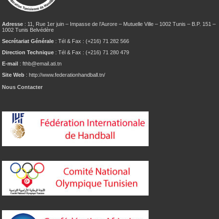
Adresse
: 11, Rue 1er juin – Impasse de l’Aurore – Mutuelle Ville – 1002 Tunis – B.P. 151 –
1002 Tunis Belvédère
Secrétariat Générale
: Tél & Fax : (+216) 71 282 566
Direction Technique
: Tél & Fax : (+216) 71 280 479
E-mail
: fthb@email.ati.tn
Site Web
: http://www.federationhandball.tn/
Nous Contacter