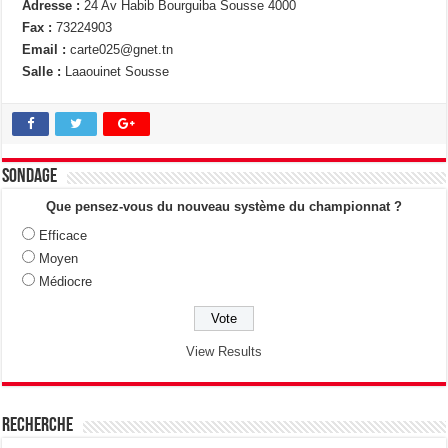
Adresse :
24 Av Habib Bourguiba Sousse 4000
Fax :
73224903
Email :
carte025@gnet.tn
Salle :
Laaouinet Sousse
Sondage
Que pensez-vous du nouveau système du championnat ?
Efficace
Moyen
Médiocre
View Results
Recherche